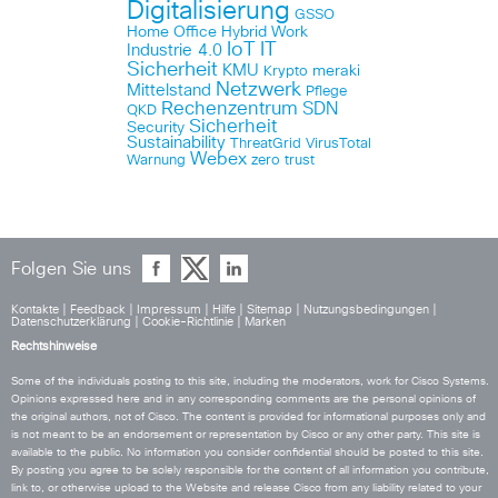
Digitalisierung
GSSO
Home Office
Hybrid Work
IoT
IT
Industrie 4.0
Sicherheit
KMU
meraki
Krypto
Netzwerk
Mittelstand
Pflege
Rechenzentrum
SDN
QKD
Sicherheit
Security
Sustainability
ThreatGrid
VirusTotal
Webex
Warnung
zero trust
Folgen Sie uns
Kontakte
|
Feedback
|
Impressum
|
Hilfe
|
Sitemap
|
Nutzungsbedingungen
|
Datenschutzerklärung
|
Cookie-Richtlinie
|
Marken
Rechtshinweise
Some of the individuals posting to this site, including the moderators, work for Cisco Systems.
Opinions expressed here and in any corresponding comments are the personal opinions of
the original authors, not of Cisco. The content is provided for informational purposes only and
is not meant to be an endorsement or representation by Cisco or any other party. This site is
available to the public. No information you consider confidential should be posted to this site.
By posting you agree to be solely responsible for the content of all information you contribute,
link to, or otherwise upload to the Website and release Cisco from any liability related to your