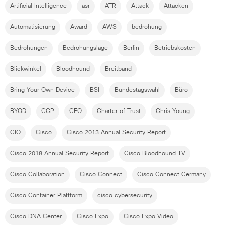
Artificial Intelligence
asr
ATR
Attack
Attacken
Automatisierung
Award
AWS
bedrohung
Bedrohungen
Bedrohungslage
Berlin
Betriebskosten
Blickwinkel
Bloodhound
Breitband
Bring Your Own Device
BSI
Bundestagswahl
Büro
BYOD
CCP
CEO
Charter of Trust
Chris Young
CIO
Cisco
Cisco 2013 Annual Security Report
Cisco 2018 Annual Security Report
Cisco Bloodhound TV
Cisco Collaboration
Cisco Connect
Cisco Connect Germany
Cisco Container Plattform
cisco cybersecurity
Cisco DNA Center
Cisco Expo
Cisco Expo Video