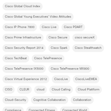
Cisco Global Cloud Index
Cisco Global Young Executives' Video Attitudes
Cisco IP Phone 7800
Cisco Live
Cisco PDART
Cisco Prime Infrastructure
Cisco Secure
cisco secureX
Cisco Security Report 2014
Cisco Spark
Cisco Stealthwatch
Cisco TechBeat
Cisco TelePresence
Cisco TelePresence IX5000
Cisco TelePresence MX800
Cisco Virtual Experience 2012
CiscoLive
CiscoLiveEMEA
CISO
CLEUR
cloud
Cloud Calling
Cloud Plattform
Cloud-Security
Cognitive Collaboration
Collaboration
Compliance
Connected Fitness
Connected World