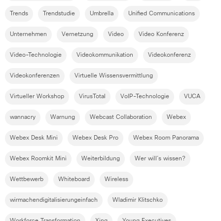
Trends
Trendstudie
Umbrella
Unified Communications
Unternehmen
Vernetzung
Video
Video Konferenz
Video-Technologie
Videokommunikation
Videokonferenz
Videokonferenzen
Virtuelle Wissensvermittlung
Virtueller Workshop
VirusTotal
VoIP-Technologie
VUCA
wannacry
Warnung
Webcast Collaboration
Webex
Webex Desk Mini
Webex Desk Pro
Webex Room Panorama
Webex Roomkit Mini
Weiterbildung
Wer will´s wissen?
Wettbewerb
Whiteboard
Wireless
wirmachendigitalisierungeinfach
Wladimir Klitschko