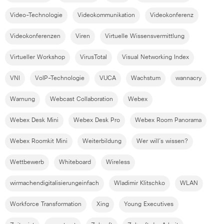
Video-Technologie
Videokommunikation
Videokonferenz
Videokonferenzen
Viren
Virtuelle Wissensvermittlung
Virtueller Workshop
VirusTotal
Visual Networking Index
VNI
VoIP-Technologie
VUCA
Wachstum
wannacry
Warnung
Webcast Collaboration
Webex
Webex Desk Mini
Webex Desk Pro
Webex Room Panorama
Webex Roomkit Mini
Weiterbildung
Wer will´s wissen?
Wettbewerb
Whiteboard
Wireless
wirmachendigitalisierungeinfach
Wladimir Klitschko
WLAN
Workforce Transformation
Xing
Young Executives