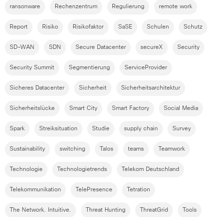
ransonware
Rechenzentrum
Regulierung
remote work
Report
Risiko
Risikofaktor
SaSE
Schulen
Schutz
SD-WAN
SDN
Secure Datacenter
secureX
Security
Security Summit
Segmentierung
ServiceProvider
Sicheres Datacenter
Sicherheit
Sicherheitsarchitektur
Sicherheitslücke
Smart City
Smart Factory
Social Media
Spark
Streiksituation
Studie
supply chain
Survey
Sustainability
switching
Talos
teams
Teamwork
Technologie
Technologietrends
Telekom Deutschland
Telekommunikation
TelePresence
Tetration
The Network. Intuitive.
Threat Hunting
ThreatGrid
Tools