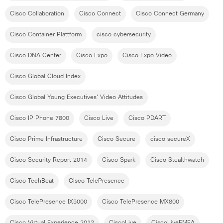
Cisco Collaboration
Cisco Connect
Cisco Connect Germany
Cisco Container Plattform
cisco cybersecurity
Cisco DNA Center
Cisco Expo
Cisco Expo Video
Cisco Global Cloud Index
Cisco Global Young Executives' Video Attitudes
Cisco IP Phone 7800
Cisco Live
Cisco PDART
Cisco Prime Infrastructure
Cisco Secure
cisco secureX
Cisco Security Report 2014
Cisco Spark
Cisco Stealthwatch
Cisco TechBeat
Cisco TelePresence
Cisco TelePresence IX5000
Cisco TelePresence MX800