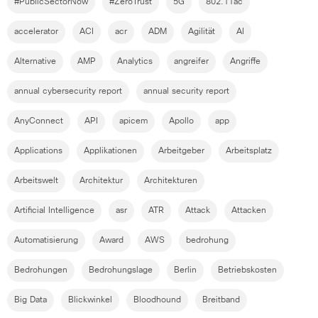
#PublicSectorNow
#ZeroTrust
5G
802.11ac
accelerator
ACI
acr
ADM
Agilität
AI
Alternative
AMP
Analytics
angreifer
Angriffe
annual cybersecurity report
annual security report
AnyConnect
API
apicem
Apollo
app
Applications
Applikationen
Arbeitgeber
Arbeitsplatz
Arbeitswelt
Architektur
Architekturen
Artificial Intelligence
asr
ATR
Attack
Attacken
Automatisierung
Award
AWS
bedrohung
Bedrohungen
Bedrohungslage
Berlin
Betriebskosten
Big Data
Blickwinkel
Bloodhound
Breitband