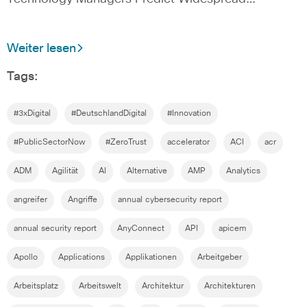
Weiter lesen
Tags:
#3xDigital
#DeutschlandDigital
#Innovation
#PublicSectorNow
#ZeroTrust
accelerator
ACI
acr
ADM
Agilität
AI
Alternative
AMP
Analytics
angreifer
Angriffe
annual cybersecurity report
annual security report
AnyConnect
API
apicem
Apollo
Applications
Applikationen
Arbeitgeber
Arbeitsplatz
Arbeitswelt
Architektur
Architekturen