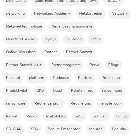
Multi Cloud
Multi-Factor-Authentifizierung (MFA)
Network
networking
Networking Academy
Netzbetreiber
Netzwerk
Netzwerktechnologie
Neue Geschäftsmodelle
New Work Award
Nyetya
O2 World
Office
Online Workshop
Partner
Partner Summit
Partner Summit 2019
Partnerprogramm
Petya
Pflege
Placetel
plattform
Podcasts
Portfolio
Produktion
Produktivität
QKD
Quad
Raketen Test
ransomware
ransonware
Rechenzentrum
Regulierung
remote work
Report
Risiko
Risikofaktor
SaSE
Schulen
Schutz
SD-WAN
SDN
Secure Datacenter
secureX
Security