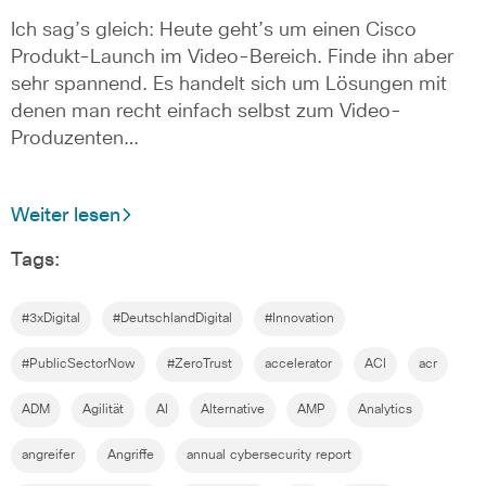
Ich sag’s gleich: Heute geht’s um einen Cisco
Produkt-Launch im Video-Bereich. Finde ihn aber
sehr spannend. Es handelt sich um Lösungen mit
denen man recht einfach selbst zum Video-
Produzenten…
Weiter lesen
Tags:
#3xDigital
#DeutschlandDigital
#Innovation
#PublicSectorNow
#ZeroTrust
accelerator
ACI
acr
ADM
Agilität
AI
Alternative
AMP
Analytics
angreifer
Angriffe
annual cybersecurity report