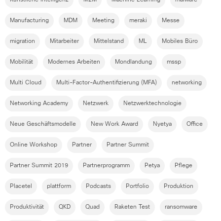
Künstliche Intelligenz
M2M
Machine Learning
malware
Manufacturing
MDM
Meeting
meraki
Messe
migration
Mitarbeiter
Mittelstand
ML
Mobiles Büro
Mobilität
Modernes Arbeiten
Mondlandung
mssp
Multi Cloud
Multi-Factor-Authentifizierung (MFA)
networking
Networking Academy
Netzwerk
Netzwerktechnologie
Neue Geschäftsmodelle
New Work Award
Nyetya
Office
Online Workshop
Partner
Partner Summit
Partner Summit 2019
Partnerprogramm
Petya
Pflege
Placetel
plattform
Podcasts
Portfolio
Produktion
Produktivität
QKD
Quad
Raketen Test
ransomware