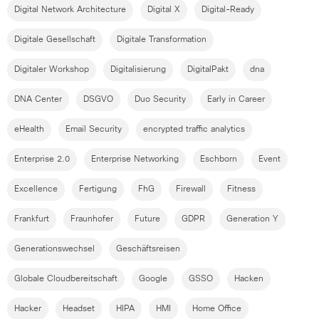
Digital Network Architecture
Digital X
Digital-Ready
Digitale Gesellschaft
Digitale Transformation
Digitaler Workshop
Digitalisierung
DigitalPakt
dna
DNA Center
DSGVO
Duo Security
Early in Career
eHealth
Email Security
encrypted traffic analytics
Enterprise 2.0
Enterprise Networking
Eschborn
Event
Excellence
Fertigung
FhG
Firewall
Fitness
Frankfurt
Fraunhofer
Future
GDPR
Generation Y
Generationswechsel
Geschäftsreisen
Globale Cloudbereitschaft
Google
GSSO
Hacken
Hacker
Headset
HIPA
HMI
Home Office