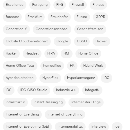
Excellence
Fertigung
FhG
Firewall
Fitness
forecast
Frankfurt
Fraunhofer
Future
GDPR
Generation Y
Generationswechsel
Geschäftsreisen
Globale Cloudbereitschaft
Google
GSSO
Hacken
Hacker
Headset
HIPA
HMI
Home Office
Home Office Total
homeoffice
HR
Hybrid Work
hybrides arbeiten
HyperFlex
Hyperkonvergenz
IDC
IDG
IDG CISO Studie
Industrie 4.0
Infografik
infrastruktur
Instant Messaging
Internet der Dinge
Internet of Everthing
Internet of Everything
Internet of Everything (IoE)
Interoperabilität
Interview
ioe