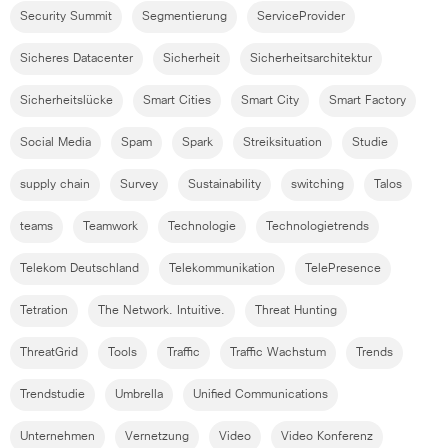
Security Summit
Segmentierung
ServiceProvider
Sicheres Datacenter
Sicherheit
Sicherheitsarchitektur
Sicherheitslücke
Smart Cities
Smart City
Smart Factory
Social Media
Spam
Spark
Streiksituation
Studie
supply chain
Survey
Sustainability
switching
Talos
teams
Teamwork
Technologie
Technologietrends
Telekom Deutschland
Telekommunikation
TelePresence
Tetration
The Network. Intuitive.
Threat Hunting
ThreatGrid
Tools
Traffic
Traffic Wachstum
Trends
Trendstudie
Umbrella
Unified Communications
Unternehmen
Vernetzung
Video
Video Konferenz