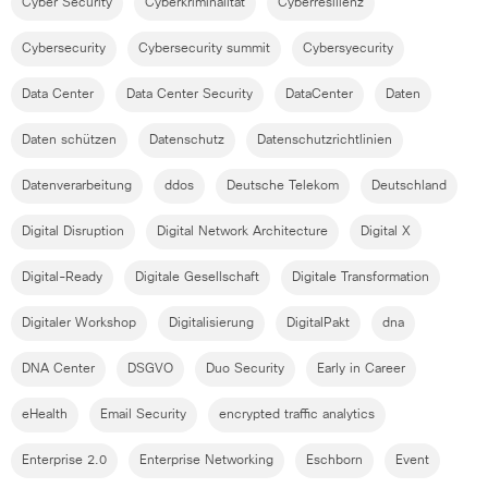
Cyber Security
Cyberkriminalität
Cyberresilienz
Cybersecurity
Cybersecurity summit
Cybersyecurity
Data Center
Data Center Security
DataCenter
Daten
Daten schützen
Datenschutz
Datenschutzrichtlinien
Datenverarbeitung
ddos
Deutsche Telekom
Deutschland
Digital Disruption
Digital Network Architecture
Digital X
Digital-Ready
Digitale Gesellschaft
Digitale Transformation
Digitaler Workshop
Digitalisierung
DigitalPakt
dna
DNA Center
DSGVO
Duo Security
Early in Career
eHealth
Email Security
encrypted traffic analytics
Enterprise 2.0
Enterprise Networking
Eschborn
Event