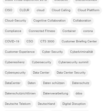
Cisco Virtual Experience 2012
CiscoLive
CiscoLiveEMEA
CISO
CLEUR
cloud
Cloud Calling
Cloud Plattform
Cloud-Security
Cognitive Collaboration
Collaboration
Compliance
Connected Fitness
Container
corona
COVID-19
CSO
CTS 3000
Customer Briefing Center
Customer Experience
Cyber Security
Cyberkriminalität
Cyberresilienz
Cybersecurity
Cybersecurity summit
Cybersyecurity
Data Center
Data Center Security
DataCenter
Daten
Daten schützen
Datenschutz
Datenschutzrichtlinien
Datenverarbeitung
ddos
Deutsche Telekom
Deutschland
Digital Disruption