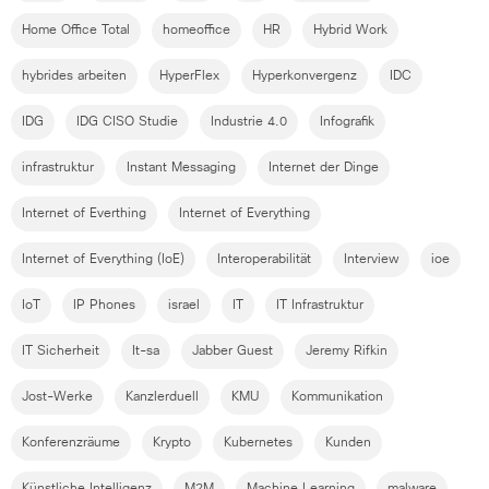
Home Office Total
homeoffice
HR
Hybrid Work
hybrides arbeiten
HyperFlex
Hyperkonvergenz
IDC
IDG
IDG CISO Studie
Industrie 4.0
Infografik
infrastruktur
Instant Messaging
Internet der Dinge
Internet of Everthing
Internet of Everything
Internet of Everything (IoE)
Interoperabilität
Interview
ioe
IoT
IP Phones
israel
IT
IT Infrastruktur
IT Sicherheit
It-sa
Jabber Guest
Jeremy Rifkin
Jost-Werke
Kanzlerduell
KMU
Kommunikation
Konferenzräume
Krypto
Kubernetes
Kunden