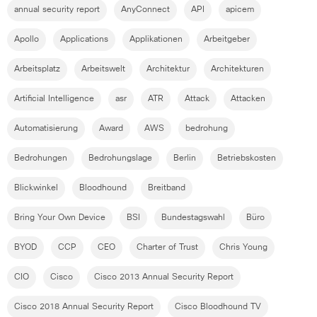
annual security report
AnyConnect
API
apicem
Apollo
Applications
Applikationen
Arbeitgeber
Arbeitsplatz
Arbeitswelt
Architektur
Architekturen
Artificial Intelligence
asr
ATR
Attack
Attacken
Automatisierung
Award
AWS
bedrohung
Bedrohungen
Bedrohungslage
Berlin
Betriebskosten
Blickwinkel
Bloodhound
Breitband
Bring Your Own Device
BSI
Bundestagswahl
Büro
BYOD
CCP
CEO
Charter of Trust
Chris Young
CIO
Cisco
Cisco 2013 Annual Security Report
Cisco 2018 Annual Security Report
Cisco Bloodhound TV