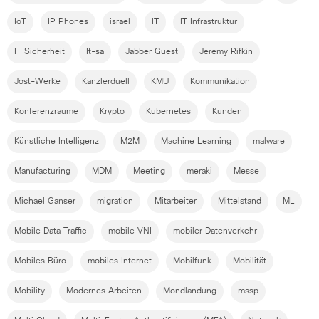
IoT
IP Phones
israel
IT
IT Infrastruktur
IT Sicherheit
It-sa
Jabber Guest
Jeremy Rifkin
Jost-Werke
Kanzlerduell
KMU
Kommunikation
Konferenzräume
Krypto
Kubernetes
Kunden
Künstliche Intelligenz
M2M
Machine Learning
malware
Manufacturing
MDM
Meeting
meraki
Messe
Michael Ganser
migration
Mitarbeiter
Mittelstand
ML
Mobile Data Traffic
mobile VNI
mobiler Datenverkehr
Mobiles Büro
mobiles Internet
Mobilfunk
Mobilität
Mobility
Modernes Arbeiten
Mondlandung
mssp