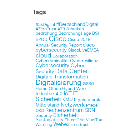
Tags
#DeutschlandDigital
#3xDigital
Attacken
#ZeroTrust
ATR
bedrohung
Bedrohungslage
BSI
Cisco
BYOD
Cisco 2018
cisco
Annual Security Report
cybersecurity
CiscoLiveEMEA
cloud
Collaboration
Cyberkriminalität
Cyberresilienz
Cybersecurity
Cyber
Data Center
Security
Digitale Transformation
Digitalisierung
GSSO
Home Office
Hybrid Work
IoT
IT
Industrie 4.0
Sicherheit
KMU
meraki
Krypto
Netzwerk
Mittelstand
Pflege
Rechenzentrum
SDN
QKD
Sicherheit
Security
Sustainability
ThreatGrid
VirusTotal
Webex
Warnung
zero trust