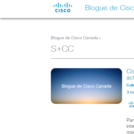
Blogue de Cis
Blogue de Cisco Canada
>
S+CC
Ci
ac
Coll
3 m
Par
int
moi