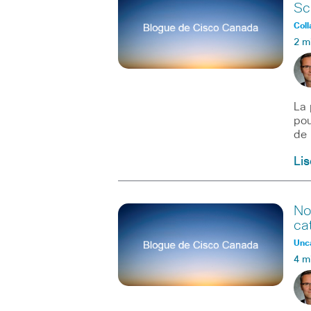
Sc
Coll
2 m
La 
pou
de
Lis
No
ca
Unc
4 m