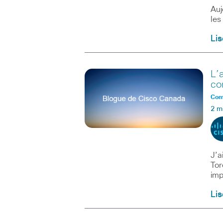
Auj
les
Lis
L’
co
Comm
2 m
J’a
Tor
imp
Lis