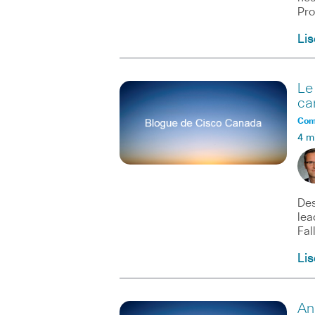
Pro
Lis
Le
ca
Comm
4 m
Des
lea
Fal
Lis
An