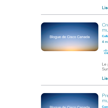
Lis
Cr
mu
Coll
4 m
Le 
Sum
Lis
Pr
mu
Comm