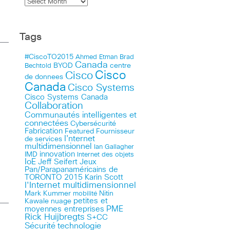
Tags
#CiscoTO2015
Ahmed Etman
Brad
Canada
BYOD
centre
Bechtold
Cisco
Cisco
de donnees
Canada
Cisco Systems
Cisco Systems Canada
Collaboration
Communautés intelligentes et
connectées
Cybersécurité
Fabrication
Featured
Fournisseur
I'nternet
de services
multidimensionnel
Ian Gallagher
innovation
IMD
Internet des objets
IoE
Jeff Seifert
Jeux
Pan/Parapanaméricains de
TORONTO 2015
Karin Scott
l'Internet multidimensionnel
Mark Kummer
mobilité
Nitin
petites et
Kawale
nuage
PME
moyennes entreprises
Rick Huijbregts
S+CC
technologie
Sécurité