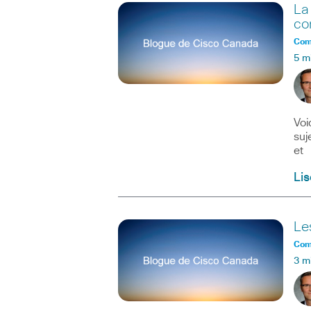
La
co
Comm
5 m
Voi
suj
et
Lis
Le
Comm
3 m