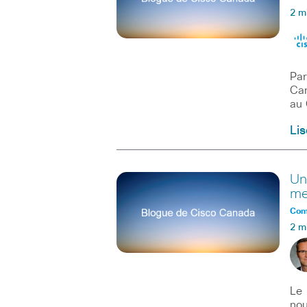
2 m
Par
Can
au
Lis
Un
me
Comm
2 m
Le 
nou