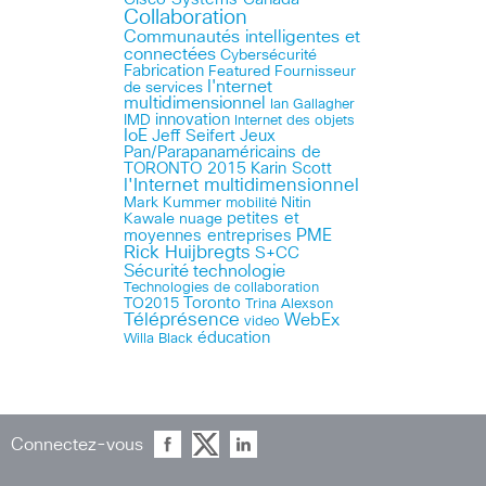
Collaboration
Communautés intelligentes et
connectées
Cybersécurité
Fabrication
Featured
Fournisseur
I'nternet
de services
multidimensionnel
Ian Gallagher
innovation
IMD
Internet des objets
IoE
Jeff Seifert
Jeux
Pan/Parapanaméricains de
TORONTO 2015
Karin Scott
l'Internet multidimensionnel
Mark Kummer
mobilité
Nitin
petites et
Kawale
nuage
PME
moyennes entreprises
Rick Huijbregts
S+CC
technologie
Sécurité
Technologies de collaboration
Toronto
TO2015
Trina Alexson
Téléprésence
WebEx
video
éducation
Willa Black
Connectez-vous