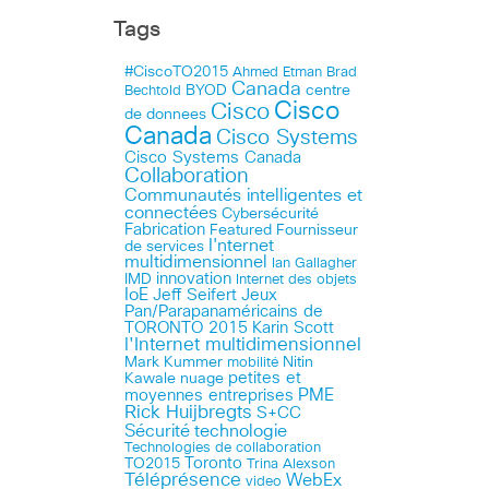
Tags
#CiscoTO2015
Ahmed Etman
Brad
Canada
BYOD
centre
Bechtold
Cisco
Cisco
de donnees
Canada
Cisco Systems
Cisco Systems Canada
Collaboration
Communautés intelligentes et
connectées
Cybersécurité
Fabrication
Featured
Fournisseur
I'nternet
de services
multidimensionnel
Ian Gallagher
innovation
IMD
Internet des objets
IoE
Jeff Seifert
Jeux
Pan/Parapanaméricains de
TORONTO 2015
Karin Scott
l'Internet multidimensionnel
Mark Kummer
mobilité
Nitin
petites et
Kawale
nuage
PME
moyennes entreprises
Rick Huijbregts
S+CC
technologie
Sécurité
Technologies de collaboration
Toronto
TO2015
Trina Alexson
Téléprésence
WebEx
video