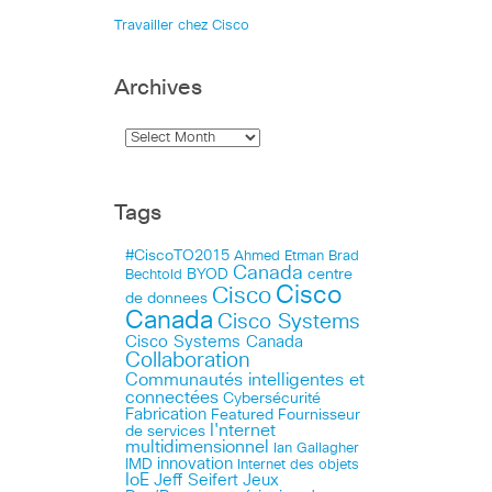
Travailler chez Cisco
Archives
Tags
#CiscoTO2015
Ahmed Etman
Brad
Canada
BYOD
centre
Bechtold
Cisco
Cisco
de donnees
Canada
Cisco Systems
Cisco Systems Canada
Collaboration
Communautés intelligentes et
connectées
Cybersécurité
Fabrication
Featured
Fournisseur
I'nternet
de services
multidimensionnel
Ian Gallagher
innovation
IMD
Internet des objets
IoE
Jeff Seifert
Jeux