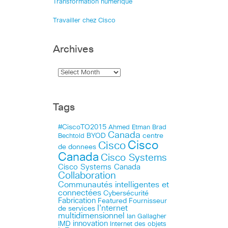
Transformation numérique
Travailler chez Cisco
Archives
Tags
#CiscoTO2015
Ahmed Etman
Brad
Canada
BYOD
centre
Bechtold
Cisco
Cisco
de donnees
Canada
Cisco Systems
Cisco Systems Canada
Collaboration
Communautés intelligentes et
connectées
Cybersécurité
Fabrication
Featured
Fournisseur
I'nternet
de services
multidimensionnel
Ian Gallagher
innovation
IMD
Internet des objets