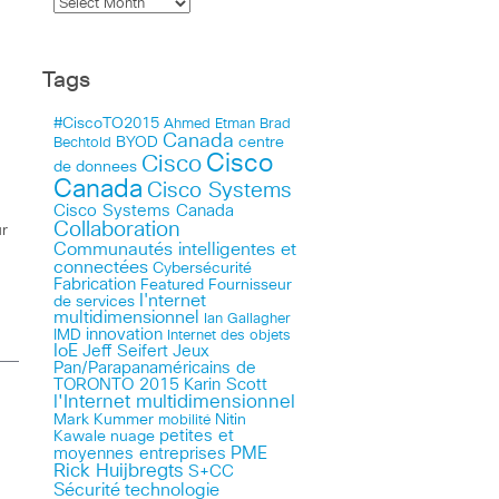
Tags
#CiscoTO2015
Ahmed Etman
Brad
Canada
BYOD
centre
Bechtold
Cisco
Cisco
de donnees
Canada
Cisco Systems
Cisco Systems Canada
Collaboration
ur
Communautés intelligentes et
connectées
Cybersécurité
Fabrication
Featured
Fournisseur
I'nternet
de services
multidimensionnel
Ian Gallagher
innovation
IMD
Internet des objets
IoE
Jeff Seifert
Jeux
Pan/Parapanaméricains de
TORONTO 2015
Karin Scott
l'Internet multidimensionnel
Mark Kummer
mobilité
Nitin
petites et
Kawale
nuage
PME
moyennes entreprises
Rick Huijbregts
S+CC
technologie
Sécurité