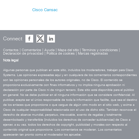
Cisco Cansac
Connect
Contactos
|
Comentarios
|
Ayuda
|
Mapa del sitio
|
Términos y condiciones
|
Declaración de privacidad
|
Política de cookies
|
Marcas registradas
Nota legal
Algunas personas que publican en este sitio, incluidos los moderadores, trabajan para Cisco
Systems. Las opiniones expresadas aquí y en cualquiera de los comentarios correspondientes
son las opiniones personales de los autores originales, no de Cisco. El contenido se
proporciona exclusivamente con fines informativos y no implica ninguna aprobación ni
declaración por parte de Cisco ni de ningún tercero. Este sitio está disponible para el público
en general. No se debe publicar en él ninguna información que se considere confidencial. Al
publicar, acepta ser el único responsable de toda la información que facilite, que sea el destino
de los enlaces que proporcione o que cargue de algún otro modo en el sitio web, y exime a
Cisco de cualquier responsabilidad relacionada con el uso de dicho sitio. También reconoce el
derecho de alcance mundial, perpetuo, irrevocable, exento de regalías y totalmente
desembolsado y transferible (incluidos los derechos de conceder sublicencias) de Cisco a
ejercer, a su vez, todos los derechos de copyright, publicidad y morales con respecto al
contenido original que proporcione. Los comentarios se moderan. Los comentarios
aparecerán tan pronto como el moderador los apruebe.