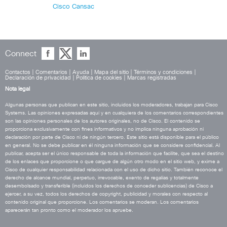
Cisco Cansac
Connect
Contactos
|
Comentarios
|
Ayuda
|
Mapa del sitio
|
Términos y condiciones
|
Declaración de privacidad
|
Política de cookies
|
Marcas registradas
Nota legal
Algunas personas que publican en este sitio, incluidos los moderadores, trabajan para Cisco
Systems. Las opiniones expresadas aquí y en cualquiera de los comentarios correspondientes
son las opiniones personales de los autores originales, no de Cisco. El contenido se
proporciona exclusivamente con fines informativos y no implica ninguna aprobación ni
declaración por parte de Cisco ni de ningún tercero. Este sitio está disponible para el público
en general. No se debe publicar en él ninguna información que se considere confidencial. Al
publicar, acepta ser el único responsable de toda la información que facilite, que sea el destino
de los enlaces que proporcione o que cargue de algún otro modo en el sitio web, y exime a
Cisco de cualquier responsabilidad relacionada con el uso de dicho sitio. También reconoce el
derecho de alcance mundial, perpetuo, irrevocable, exento de regalías y totalmente
desembolsado y transferible (incluidos los derechos de conceder sublicencias) de Cisco a
ejercer, a su vez, todos los derechos de copyright, publicidad y morales con respecto al
contenido original que proporcione. Los comentarios se moderan. Los comentarios
aparecerán tan pronto como el moderador los apruebe.