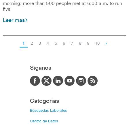
morning: more than 500 people met at 6:00 a.m. to run
five
Leer mas
1
2
3
4
5
6
7
8
9
10
›
Siganos
Categorías
Búsquedas Laborales
Centro de Datos