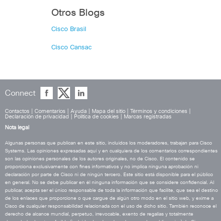
Otros Blogs
Cisco Brasil
Cisco Cansac
Connect
Contactos
|
Comentarios
|
Ayuda
|
Mapa del sitio
|
Términos y condiciones
|
Declaración de privacidad
|
Política de cookies
|
Marcas registradas
Nota legal
Algunas personas que publican en este sitio, incluidos los moderadores, trabajan para Cisco
Systems. Las opiniones expresadas aquí y en cualquiera de los comentarios correspondientes
son las opiniones personales de los autores originales, no de Cisco. El contenido se
proporciona exclusivamente con fines informativos y no implica ninguna aprobación ni
declaración por parte de Cisco ni de ningún tercero. Este sitio está disponible para el público
en general. No se debe publicar en él ninguna información que se considere confidencial. Al
publicar, acepta ser el único responsable de toda la información que facilite, que sea el destino
de los enlaces que proporcione o que cargue de algún otro modo en el sitio web, y exime a
Cisco de cualquier responsabilidad relacionada con el uso de dicho sitio. También reconoce el
derecho de alcance mundial, perpetuo, irrevocable, exento de regalías y totalmente