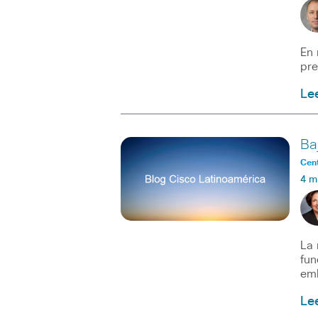
En 
pre
Le
Ba
Cent
4 m
La 
fun
em
Le