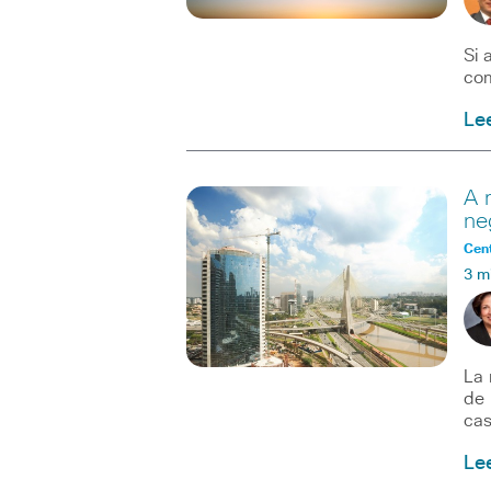
Si 
com
Le
A 
ne
Cent
3 m
La 
de 
cas
Le