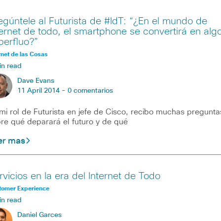
egúntele al Futurista de #IdT: “¿En el mundo de
ternet de todo, el smartphone se convertirá en alg
perfluo?”
rnet de las Cosas
in read
Dave Evans
11 April 2014 -
0 comentarios
mi rol de Futurista en jefe de Cisco, recibo muchas pregunta
re qué deparará el futuro y de qué
er mas
rvicios en la era del Internet de Todo
tomer Experience
in read
Daniel Garces