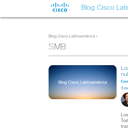
Blog Cisco Lat
Blog Cisco Latinoamérica
>
SMB
Lo
nu
Cent
3 m
Los
Tod
tra