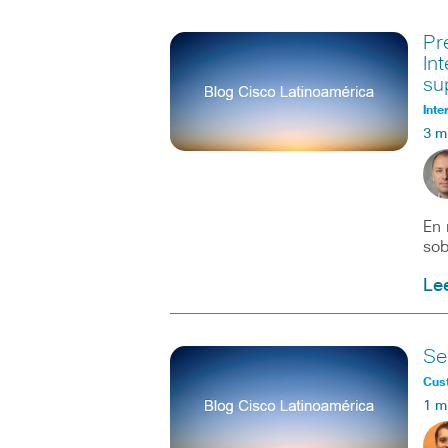
Pr
In
su
Inte
3 m
En 
sob
Le
Se
Cus
1 m