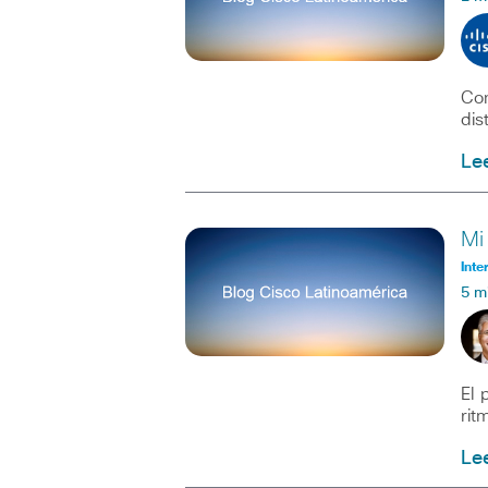
Con
dis
Le
Mi
Inte
5 m
El 
rit
Le