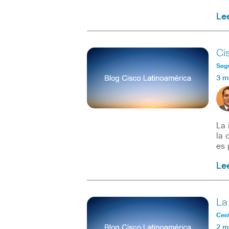
Le
Ci
Seg
3 m
La 
la 
es 
Le
La
Cent
2 m