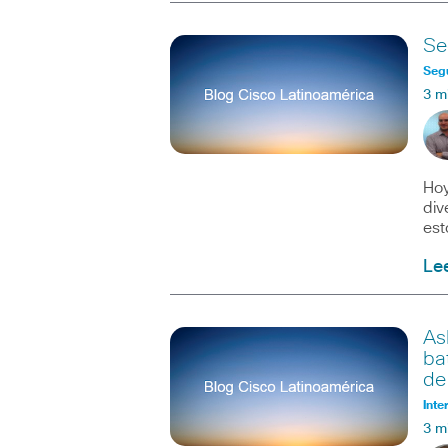
Se
Seg
3 m
Hoy
div
est
Le
As
ba
de
Inte
3 m