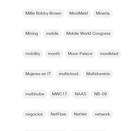
Millie Bobby Brown
MindMeld
Minería
Mining
mobile
Mobile World Congress
mobility
month
Moon Palace
movilidad
Mujeres en IT
multicloud
Multidominio
multinube
MWC17
NAAS
NB-09
negocios
NetFlow
NetVet
network