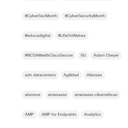
#CyberSecMonth
#CyberSecurityMonth
#educadigital
#LifeOnWebex
#NCSAMwithCiscoSecure
5G
Adam Cheyer
adn datacenters
Agilidad
Alianzas
alumnos
amenazas
amenazas cibernéticas
AMP
AMP for Endpoints
Analytics