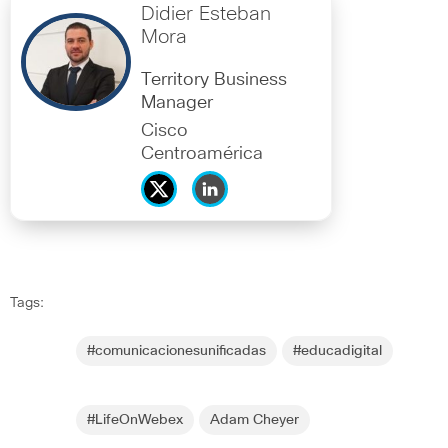
Didier Esteban
Mora
Territory Business
Manager
Cisco
Centroamérica
Tags:
#comunicacionesunificadas
#educadigital
#LifeOnWebex
Adam Cheyer