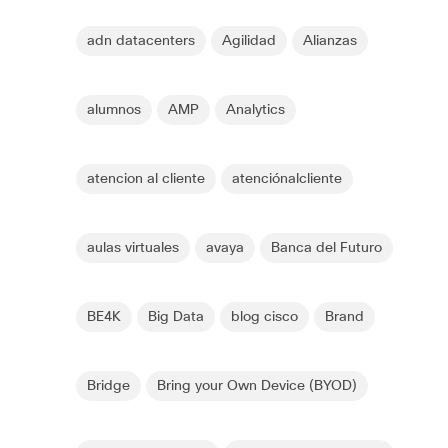
adn datacenters
Agilidad
Alianzas
alumnos
AMP
Analytics
atencion al cliente
atenciónalcliente
aulas virtuales
avaya
Banca del Futuro
BE4K
Big Data
blog cisco
Brand
Bridge
Bring your Own Device (BYOD)