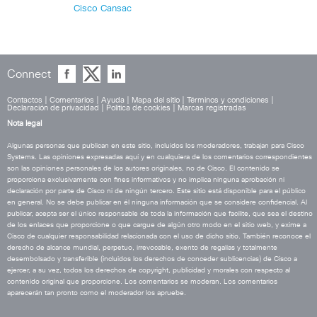
Cisco Cansac
Connect
Contactos
|
Comentarios
|
Ayuda
|
Mapa del sitio
|
Términos y condiciones
|
Declaración de privacidad
|
Política de cookies
|
Marcas registradas
Nota legal
Algunas personas que publican en este sitio, incluidos los moderadores, trabajan para Cisco
Systems. Las opiniones expresadas aquí y en cualquiera de los comentarios correspondientes
son las opiniones personales de los autores originales, no de Cisco. El contenido se
proporciona exclusivamente con fines informativos y no implica ninguna aprobación ni
declaración por parte de Cisco ni de ningún tercero. Este sitio está disponible para el público
en general. No se debe publicar en él ninguna información que se considere confidencial. Al
publicar, acepta ser el único responsable de toda la información que facilite, que sea el destino
de los enlaces que proporcione o que cargue de algún otro modo en el sitio web, y exime a
Cisco de cualquier responsabilidad relacionada con el uso de dicho sitio. También reconoce el
derecho de alcance mundial, perpetuo, irrevocable, exento de regalías y totalmente
desembolsado y transferible (incluidos los derechos de conceder sublicencias) de Cisco a
ejercer, a su vez, todos los derechos de copyright, publicidad y morales con respecto al
contenido original que proporcione. Los comentarios se moderan. Los comentarios
aparecerán tan pronto como el moderador los apruebe.