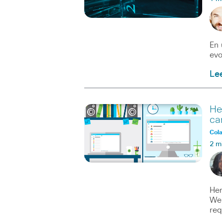
En 
evo
Le
He
ca
Col
2 m
Her
Web
req