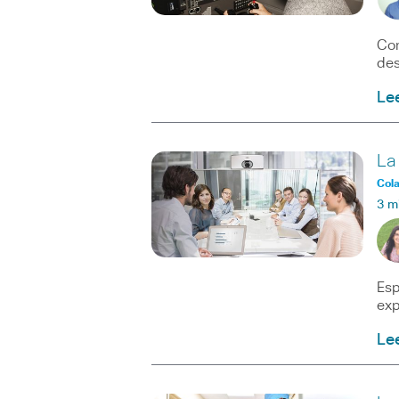
Con
des
Le
La
Col
3 m
Esp
exp
Le