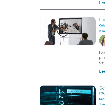
Le
La
Col
3 m
Los
paí
de 
Le
Se
me
Seg
1 m