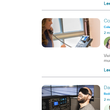
Le
Co
Col
2 m
Viv
mun
Le
Da
Red
2 m