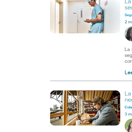
La
se
Seg
2 m
La 
seg
con
Le
La
ne
Col
3 m