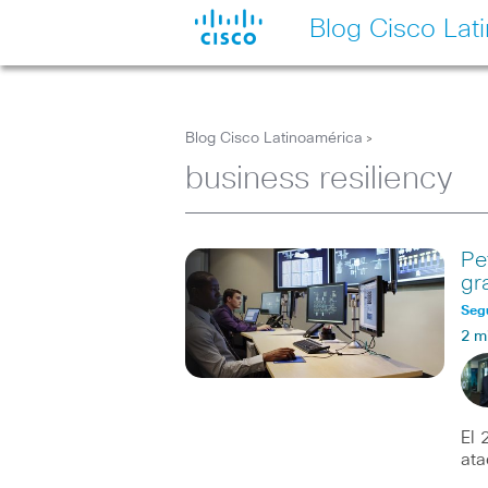
Blog Cisco Lat
Blog Cisco Latinoamérica
>
business resiliency
Pe
gr
Seg
2 m
El 
ata