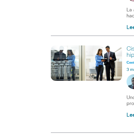
La 
hac
Le
Ci
hi
Cent
3 m
Uno
pro
Le