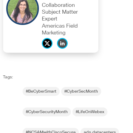
Collaboration
Subject Matter
Expert
Americas Field
Marketing
Tags:
#BeCyberSmart
#CyberSecMonth
#CyberSecurityMonth
#LifeOnWebex
#NCSAMwithCiscoSecure
adn datacenters