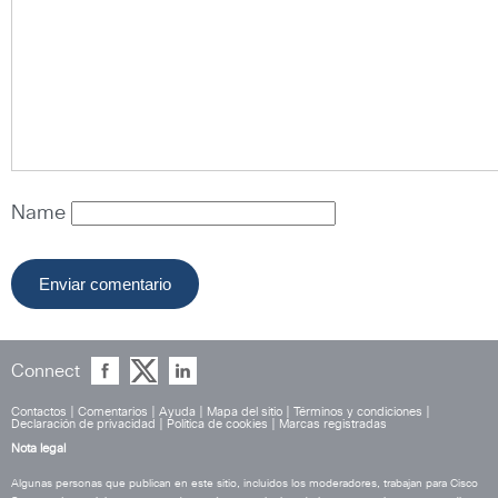
Name
Connect
Contactos
|
Comentarios
|
Ayuda
|
Mapa del sitio
|
Términos y condiciones
|
Declaración de privacidad
|
Política de cookies
|
Marcas registradas
Nota legal
Algunas personas que publican en este sitio, incluidos los moderadores, trabajan para Cisco