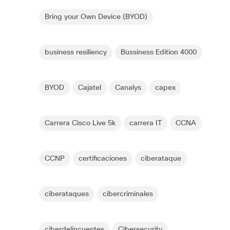
Bring your Own Device (BYOD)
business resiliency
Bussiness Edition 4000
BYOD
Cajatel
Canalys
capex
Carrera Cisco Live 5k
carrera IT
CCNA
CCNP
certificaciones
ciberataque
ciberataques
cibercriminales
ciberdelincuentes
Cibersecurity