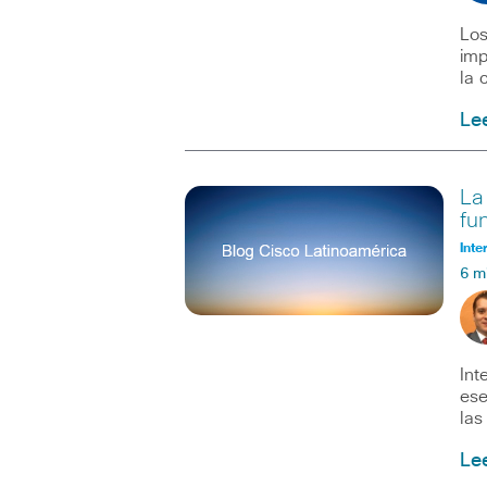
Los
imp
la 
Le
La
fu
Inte
6 m
Int
ese
las
Le