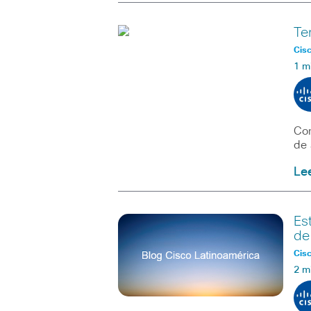
Te
Cisc
1 m
Con
de 
Le
Es
de
Cisc
2 m