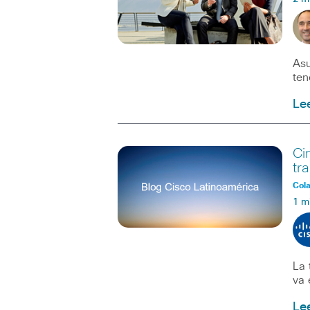
Asu
ten
Le
Ci
tra
Col
1 m
La 
va 
Le