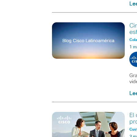
Le
Ci
es
Col
1 m
Gra
vid
Le
El
pr
Cus
2 m