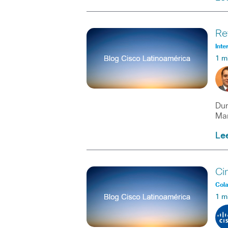
Re
Inte
1 m
Dur
Man
Le
Ci
Col
1 m