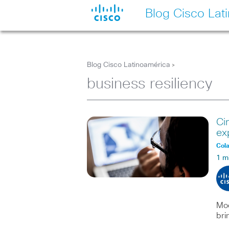
Blog Cisco Lat
Blog Cisco Latinoamérica
>
business resiliency
Ci
ex
Col
1 m
Mod
bri