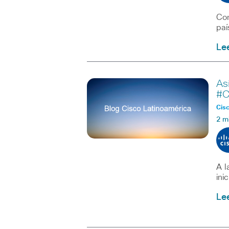
Con
paí
Le
As
#C
Cisc
2 m
A l
ini
Le