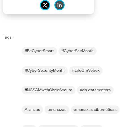
Tags:
#BeCyberSmart
#CyberSecMonth
#CyberSecurityMonth
#LifeOnWebex
#NCSAMwithCiscoSecure
adn datacenters
Alianzas
amenazas
amenazas cibernéticas