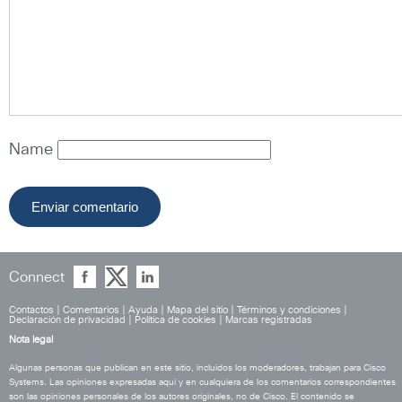
Name
Connect
Contactos
|
Comentarios
|
Ayuda
|
Mapa del sitio
|
Términos y condiciones
|
Declaración de privacidad
|
Política de cookies
|
Marcas registradas
Nota legal
Algunas personas que publican en este sitio, incluidos los moderadores, trabajan para Cisco
Systems. Las opiniones expresadas aquí y en cualquiera de los comentarios correspondientes
son las opiniones personales de los autores originales, no de Cisco. El contenido se