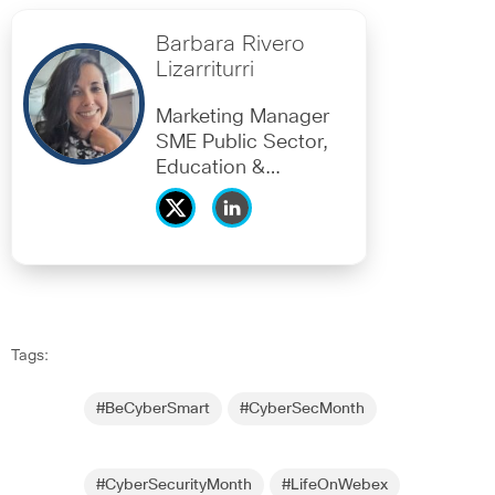
Barbara Rivero
Lizarriturri
Marketing Manager
SME Public Sector,
Education &
Financial Services
Tags:
#BeCyberSmart
#CyberSecMonth
#CyberSecurityMonth
#LifeOnWebex