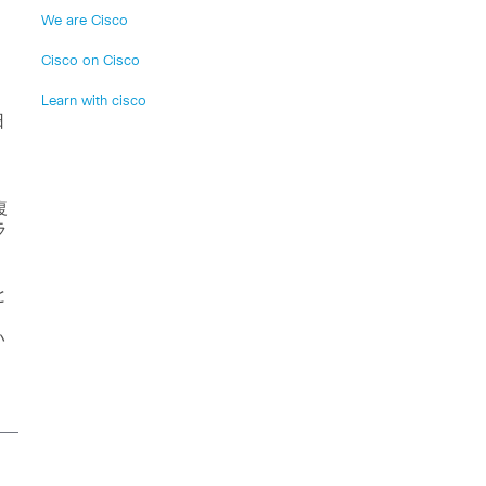
We are Cisco
Cisco on Cisco
Learn with cisco
日
複
ラ
と
い