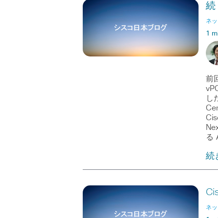
続
ネッ
1 m
前
vP
した
Ce
Ci
N
る A
続
Ci
ネッ