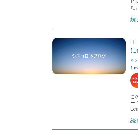
ビ
た
続
I
に
ネッ
1 m
こ
ー 
Lea
続