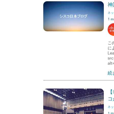
神
ネッ
1 m
こ
によ
Le
src
alt
続
【
コ
ネッ
1 m