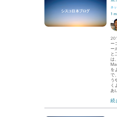
ネッ
1 m
20
ー
ー
と
は、
Ma
を
で、
う
く
あい
続