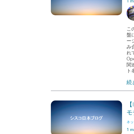
1 m
こ
盤
ーシ
み
れ
Op
関連
ト名
続
【
モ
ネッ
1 m