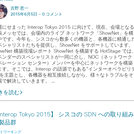
吉野 恵一
2015年6月5日 -
0 コメント
にせまった Interop Tokyo 2015 に向けて、現在、会場とな
張メッセでは、会場内のライブ ネットワーク「ShowNet」を構
中です。今年も、シスコから数多くの機器と、各機器に精通し
ペシャリストたちを提供し、ShowNet をサポートしています。
owNet 構築現場レポート ShowNet を構築する HotStage では
ベンダーのスペシャリストが一同に介し、NOC（ネットワーク
ペレーション センター）メンバーを中心にネットワークを構築
ます。そこでは、Interop の語源でもある“インターオペラビリ
”を主題とし、各機器を相互接続しながら、様々なトラブルをそ
場で解決していきます。 …
きを読む
Interop Tokyo 2015】 シスコの SDN への取り組み
製品群
トワーキング