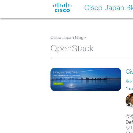
Cisco Japan B
Cisco Japan Blog
>
OpenStack
C
ネッ
1 m
今や
De
ソ