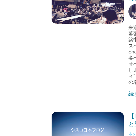
来週
幕
築
ス
Sh
各
オ
し
ィ
の
続
【
と
ネッ