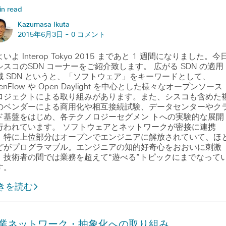
in read
Kazumasa Ikuta
2015年6月3日 -
0 コメント
いよ Interop Tokyo 2015 まであと 1 週間になりました。今
シスコのSDN コーナーをご紹介致します。 広がる SDN の適用
域 SDN というと、「ソフトウェア」をキーワードとして、
enFlow や Open Daylight を中心とした様々なオープンソース
ロジェクトによる取り組みがあります。また、シスコも含めた
のベンダーによる商用化や相互接続試験、データセンターやク
ド基盤をはじめ、各テクノロジーセグメン トへの実験的な展開
行われています。 ソフトウェアとネットワークが密接に連携
、特に上位部分はオープンでエンジニアに解放されていて、ほ
どがプログラマブル。エンジニアの知的好奇心をおおいに刺激
、技術者の間では業務を超えて“遊べる”トピックにまでなって
す。
きを読む
業ネットワーク・抽象化への取り組み