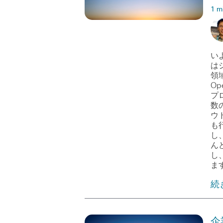
1 m
いよ
は
領
Op
プ
数
ウ
も
し
ん
し
ま
続
企