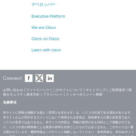
デベロッパー
Executive Platform
We are Cisco
Cisco on Cisco
Learn with cisco
Connect
お問い合わせ
|
フィードバック
|
このサイトについて
|
サイトマップ
|
ご利用条件
|
情
報セキュリティ基本方針
|
プライバシー
|
クッキーポリシー
|
商標
免責事項
本サイトに情報を掲載する個人（管理人を含みます）は、シスコの社員である場合があります。
本サイトおよび対応するコメントにおいて表明される意見は、投稿者本人の個人的意見であり、
シスコの意見ではありません。本サイトの内容は、情報の提供のみを目的として掲載されてお
り、シスコや他の関係者による推奨や表明を目的としたものではありません。このサイトは一般
公開されています。機密情報はこのサイトに掲載しないでください。各利用者は、本Webサイト