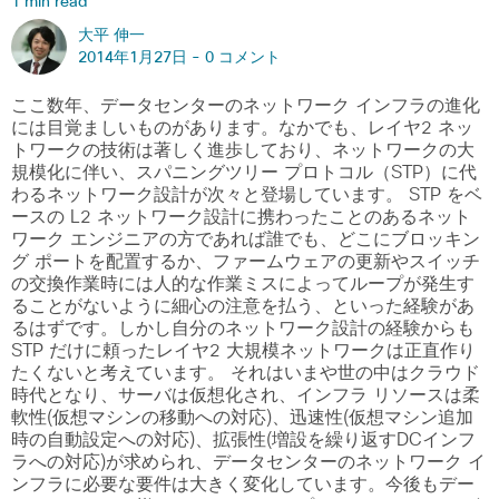
1 min read
大平 伸一
2014年1月27日 -
0 コメント
ここ数年、データセンターのネットワーク インフラの進化
には目覚ましいものがあります。なかでも、レイヤ2 ネッ
トワークの技術は著しく進歩しており、ネットワークの大
規模化に伴い、スパニングツリー プロトコル（STP）に代
わるネットワーク設計が次々と登場しています。 STP をベ
ースの L2 ネットワーク設計に携わったことのあるネット
ワーク エンジニアの方であれば誰でも、どこにブロッキン
グ ポートを配置するか、ファームウェアの更新やスイッチ
の交換作業時には人的な作業ミスによってループが発生す
ることがないように細心の注意を払う、といった経験があ
るはずです。しかし自分のネットワーク設計の経験からも
STP だけに頼ったレイヤ2 大規模ネットワークは正直作り
たくないと考えています。 それはいまや世の中はクラウド
時代となり、サーバは仮想化され、インフラ リソースは柔
軟性(仮想マシンの移動への対応)、迅速性(仮想マシン追加
時の自動設定への対応)、拡張性(増設を繰り返すDCインフ
ラへの対応)が求められ、データセンターのネットワーク イ
ンフラに必要な要件は大きく変化しています。今後もデー