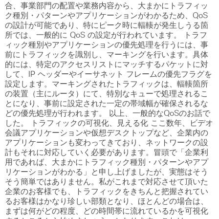
合、事業部門の配置や業務内容から、大まかにトラフィッ
ク種別・パターンやアプリケーションがわかるため、QoS
の設計が可能であり、特にピーク時に輻輳が発生しうる箇
所では、一般的に QoS の設定が行われています。 トラフ
ィック種別やアプリケーションの優先処理を行うには、事
前にトラフィックを識別し、マーキングを行います。具体
的には、特定のアクセスリストにマッチするパケットに対
して、IP ヘッダーやイーサネット フレームの優先フラグを
設定します。マーキングされたトラフィックは、輻輳箇所
の装置（主にルータ）にて、特別なキューで処理されるこ
とになり、事前に設定された一定の帯域幅が確保されるな
どの優先処理が行われます。 以上、一般的なQoSのお話で
した。 トラフィックの可視化、見える化 ここ数年、ビデオ
会議アプリケーションや仮想デスクトップなど、企業内の
アプリケーションも変わってきており、ネットワークの設
計もそれに対応していく必要があります。冒頭で「企業利
用であれば、大まかにトラフィック種別・パターンやアプ
リケーションがわかる」と申し上げましたが、実態はそう
そう簡単ではありません。私がこれまで対応させて頂いた
企業のお客様でも、トラフィックをきちんと把握されてい
るお客様はかなり珍しい部類となり、ほとんどの場合は、
まずは何がどの程度、どの時間帯に流れているかを可視化