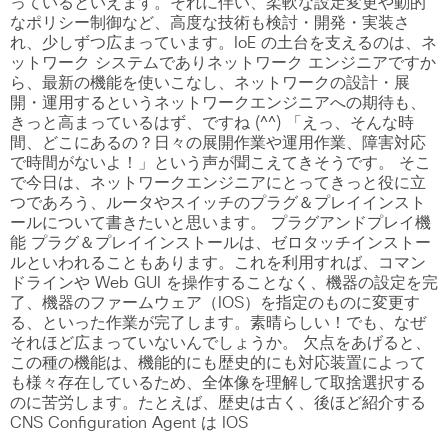
っているといえます。それに伴い、柔軟な設定変更や動的
なポリシー制御など、高度な技術も検討・開発・実装さ
れ、少しずつ広まっています。IoE の土台を支えるのは、ネ
ットワーク システムでありネットワーク エンジニアですか
ら、最新の機能を使いこなし、ネットワークの設計・展
開・運用するというネットワークエンジニアへの期待も、
きっと高まっているはず、ですね (^^) 「えっ、そんな時
間、どこにあるの？日々の展開作業や運用作業、障害対応
で時間がないよ！」という声が聞こえてきそうです。 そこ
で今日は、ネットワークエンジニアにとってきっと役に立
つであろう、ルータやスイッチのプラグ＆プレイインスト
ールについて書きたいと思います。 プラグアンドプレイ機
能 プラグ＆プレイインストールは、ゼロタッチインストー
ルといわれることもあります。これを利用すれば、コマン
ドラインや Web GUI を操作することなく、機器の設定を完
了、機器のファームウェア（IOS）を指定のものに変更す
る、といった作業が完了します。素晴らしい！でも、なぜ
それほど広まっていないんでしょうか。 欠点をあげると、
この種の機能は、機能的にも歴史的にも対応装置によって
も様々存在しているため、全体像を理解して取捨選択する
のに苦労します。たとえば、歴史は古く、後ほど紹介する
CNS Configuration Agent は IOS