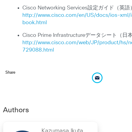
Cisco Networking Services設定ガイド（英語
http://www.cisco.com/en/US/docs/ios-xml/
book.html
Cisco Prime Infrastructureデータシート（
http://www.cisco.com/web/JP/product/hs/ne
729088.html
Share
Authors
Kazumasa Ikuta