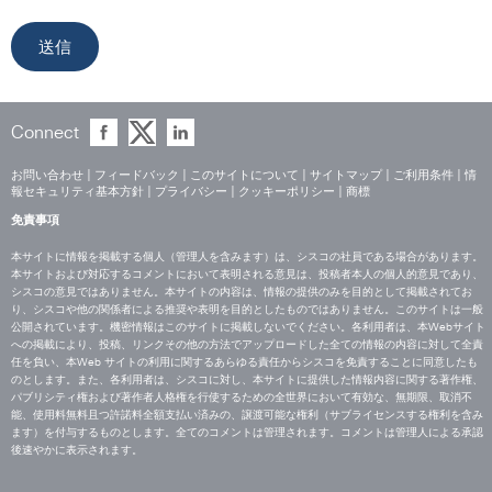
Connect
お問い合わせ
|
フィードバック
|
このサイトについて
|
サイトマップ
|
ご利用条件
|
情
報セキュリティ基本方針
|
プライバシー
|
クッキーポリシー
|
商標
免責事項
本サイトに情報を掲載する個人（管理人を含みます）は、シスコの社員である場合があります。
本サイトおよび対応するコメントにおいて表明される意見は、投稿者本人の個人的意見であり、
シスコの意見ではありません。本サイトの内容は、情報の提供のみを目的として掲載されてお
り、シスコや他の関係者による推奨や表明を目的としたものではありません。このサイトは一般
公開されています。機密情報はこのサイトに掲載しないでください。各利用者は、本Webサイト
への掲載により、投稿、リンクその他の方法でアップロードした全ての情報の内容に対して全責
任を負い、本Web サイトの利用に関するあらゆる責任からシスコを免責することに同意したも
のとします。また、各利用者は、シスコに対し、本サイトに提供した情報内容に関する著作権、
パブリシティ権および著作者人格権を行使するための全世界において有効な、無期限、取消不
能、使用料無料且つ許諾料全額支払い済みの、譲渡可能な権利（サブライセンスする権利を含み
ます）を付与するものとします。全てのコメントは管理されます。コメントは管理人による承認
後速やかに表示されます。