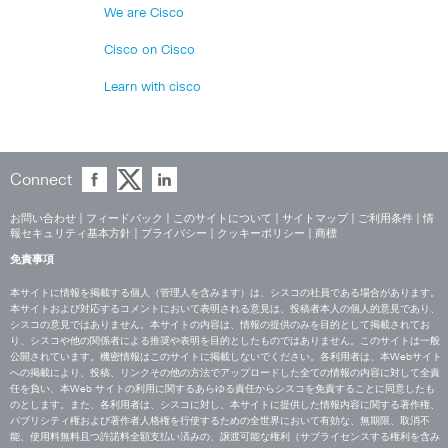
We are Cisco
Cisco on Cisco
Learn with cisco
Connect
お問い合わせ
|
フィードバック
|
このサイトについて
|
サイトマップ
|
ご利用条件
|
情
報セキュリティ基本方針
|
プライバシー
|
クッキーポリシー
|
商標
免責事項
本サイトに情報を掲載する個人（管理人を含みます）は、シスコの社員である場合があります。
本サイトおよび対応するコメントにおいて表明される意見は、投稿者本人の個人的意見であり、
シスコの意見ではありません。本サイトの内容は、情報の提供のみを目的として掲載されてお
り、シスコや他の関係者による推奨や表明を目的としたものではありません。このサイトは一般
公開されています。機密情報はこのサイトに掲載しないでください。各利用者は、本Webサイト
への掲載により、投稿、リンクその他の方法でアップロードした全ての情報の内容に対して全責
任を負い、本Web サイトの利用に関するあらゆる責任からシスコを免責することに同意したも
のとします。また、各利用者は、シスコに対し、本サイトに提供した情報内容に関する著作権、
パブリシティ権および著作者人格権を行使するための全世界において有効な、無期限、取消不
能、使用料無料且つ許諾料全額支払い済みの、譲渡可能な権利（サブライセンスする権利を含み