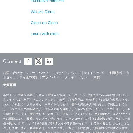
Executive Platform
We are Cisco
Cisco on Cisco
Learn with cisco
Connect
お問い合わせ
|
フィードバック
|
このサイトについて
|
サイトマップ
|
ご利用条件
|
情
報セキュリティ基本方針
|
プライバシー
|
クッキーポリシー
|
商標
免責事項
本サイトに情報を掲載する個人（管理人を含みます）は、シスコの社員である場合があります。
本サイトおよび対応するコメントにおいて表明される意見は、投稿者本人の個人的意見であり、
シスコの意見ではありません。本サイトの内容は、情報の提供のみを目的として掲載されてお
り、シスコや他の関係者による推奨や表明を目的としたものではありません。このサイトは一般
公開されています。機密情報はこのサイトに掲載しないでください。各利用者は、本Webサイト
への掲載により、投稿、リンクその他の方法でアップロードした全ての情報の内容に対して全責
任を負い、本Web サイトの利用に関するあらゆる責任からシスコを免責することに同意したも
のとします。また、各利用者は、シスコに対し、本サイトに提供した情報内容に関する著作権、