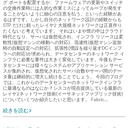
グ ポートを配置するか、ファームウェアの更新やスイッチ
の交換作業時には人的な作業ミスによってループが発生す
ることがないように細心の注意を払う、といった経験があ
るはずです。しかし自分のネットワーク設計の経験からも
STP だけに頼ったレイヤ2 大規模ネットワークは正直作り
たくないと考えています。 それはいまや世の中はクラウド
時代となり、サーバは仮想化され、インフラ リソースは柔
軟性(仮想マシンの移動への対応)、迅速性(仮想マシン追加
時の自動設定への対応)、拡張性(増設を繰り返すDCインフ
ラへの対応)が求められ、データセンターのネットワーク イ
ンフラに必要な要件は大きく変化しています。今後もデー
タセンターには様々なシステムやアプリケーション サービ
スが集約され、仮想化されたサーバ台数やサーバ間のデー
タ量は継続的に増大し続けることでしょう。 今回のブログ
では、これからのデータセンターのネットワークインフラ
に最適なものはなにか？シスコが現在提供している最新の
レイヤ2ネットワーク技術(イーサネットファブリック技術)
についていくつか紹介したいと思います。 Fabric…
続きを読む