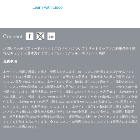
Learn with cisco
Connect
お問い合わせ
|
フィードバック
|
このサイトについて
|
サイトマップ
|
ご利用条件
|
情
報セキュリティ基本方針
|
プライバシー
|
クッキーポリシー
|
商標
免責事項
本サイトに情報を掲載する個人（管理人を含みます）は、シスコの社員である場合があります。
本サイトおよび対応するコメントにおいて表明される意見は、投稿者本人の個人的意見であり、
シスコの意見ではありません。本サイトの内容は、情報の提供のみを目的として掲載されてお
り、シスコや他の関係者による推奨や表明を目的としたものではありません。このサイトは一般
公開されています。機密情報はこのサイトに掲載しないでください。各利用者は、本Webサイト
への掲載により、投稿、リンクその他の方法でアップロードした全ての情報の内容に対して全責
任を負い、本Web サイトの利用に関するあらゆる責任からシスコを免責することに同意したも
のとします。また、各利用者は、シスコに対し、本サイトに提供した情報内容に関する著作権、
パブリシティ権および著作者人格権を行使するための全世界において有効な、無期限、取消不
能、使用料無料且つ許諾料全額支払い済みの、譲渡可能な権利（サブライセンスする権利を含み
ます）を付与するものとします。全てのコメントは管理されます。コメントは管理人による承認
後速やかに表示されます。