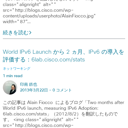
class="alignright" alt=""
src="http://blogs.cisco.com/wp-
content/uploads/userphoto/AlainFiocco.jpg"
width="87"…
続きを読む
World IPv6 Launch から 2 ヵ月、IPv6 の導入を
評価する：6lab.cisco.com/stats
ネットワーキング
1 min read
印南 鉄也
2013年3月22日 -
0 コメント
この記事は Alain Fiocco によるブログ「Two months after
World IPv6 launch, measuring IPv6 Adoption:
6lab.cisco.com/stats」（2012/8/2）を翻訳したもので
す。 <img class="alignright" alt=""
src="http://blogs.cisco.com/wp-