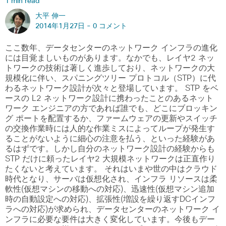
1 min read
大平 伸一
2014年1月27日 -
0 コメント
ここ数年、データセンターのネットワーク インフラの進化
には目覚ましいものがあります。なかでも、レイヤ2 ネッ
トワークの技術は著しく進歩しており、ネットワークの大
規模化に伴い、スパニングツリー プロトコル（STP）に代
わるネットワーク設計が次々と登場しています。 STP をベ
ースの L2 ネットワーク設計に携わったことのあるネット
ワーク エンジニアの方であれば誰でも、どこにブロッキン
グ ポートを配置するか、ファームウェアの更新やスイッチ
の交換作業時には人的な作業ミスによってループが発生す
ることがないように細心の注意を払う、といった経験があ
るはずです。しかし自分のネットワーク設計の経験からも
STP だけに頼ったレイヤ2 大規模ネットワークは正直作り
たくないと考えています。 それはいまや世の中はクラウド
時代となり、サーバは仮想化され、インフラ リソースは柔
軟性(仮想マシンの移動への対応)、迅速性(仮想マシン追加
時の自動設定への対応)、拡張性(増設を繰り返すDCインフ
ラへの対応)が求められ、データセンターのネットワーク イ
ンフラに必要な要件は大きく変化しています。今後もデー