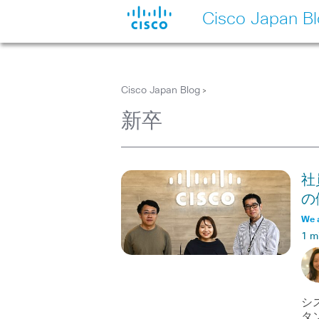
Cisco Japan B
Cisco Japan Blog
>
新卒
社
の
We 
1 m
シ
タ