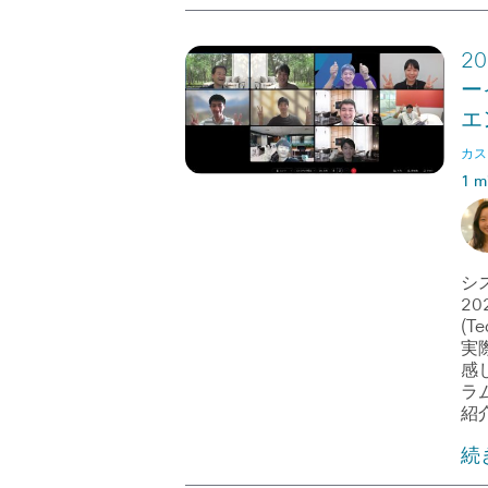
2
ー
エ
カス
1 m
シ
20
(T
実
感
ラ
紹
続