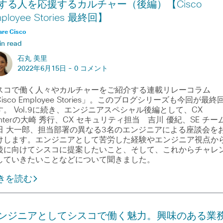
する人を応援するカルチャー（後編）【Cisco
ployee Stories 最終回】
are Cisco
in read
石丸 美里
2022年6月15日 -
0 コメント
スコで働く人々やカルチャーをご紹介する連載リレーコラム
isco Employee Stories」。このブログシリーズも今回が最終
す。 Vol.9に続き、エンジニアスペシャル後編として、CX
enterの大崎 秀行、CX セキュリティ担当 吉川 優紀、SE チー
田 大一郎、担当部署の異なる3名のエンジニアによる座談会を
けします。エンジニアとして苦労した経験やエンジニア視点か
後に向けてシスコに提案したいこと、そして、これからチャレ
していきたいことなどについて聞きました。
きを読む
ンジニアとしてシスコで働く魅力。興味のある業