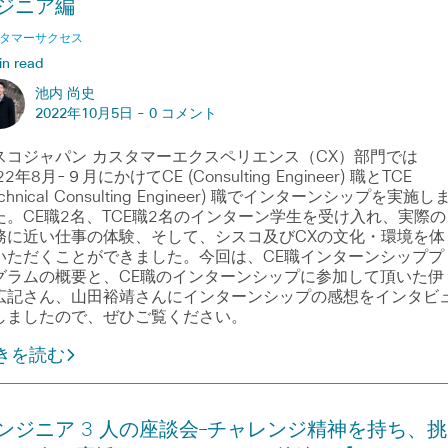
ジニア編
タマーサクセス
in read
池内 尚史
2022年10月5日 -
0 コメント
スコジャパン カスタマーエクスペリエンス（CX）部門では
22年8月-９月にかけてCE (Consulting Engineer) 職とTCE
echnical Consulting Engineer) 職でインターンシップを実施し
た。CE職2名、TCE職2名のインターン学生を受け入れ、実際の
務に近い仕事の体験、そして、シスコ及びCXの文化・環境を体
いただくことができました。今回は、CE職インターンシッププ
グラムの概要と、CE職のインターンシップに参加して頂いた伊
広記さん、山田裕靖さんにインターンシップの感想をインタビ
しましたので、ぜひご覧ください。
きを読む
ンジニア 3 人の座談会―チャレンジ精神を持ち、挑