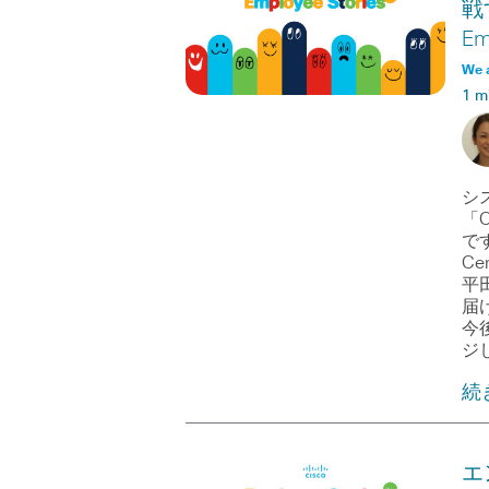
戦
Em
We 
1 m
シ
「C
で
C
平
届
今
ジ
続
エ