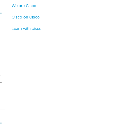
We are Cisco
ー
Cisco on Cisco
Learn with cisco
ン
ー
ー
エ