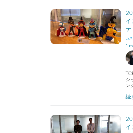
2
イ
テ
カス
1 m
T
シ
ン
続
2
イ