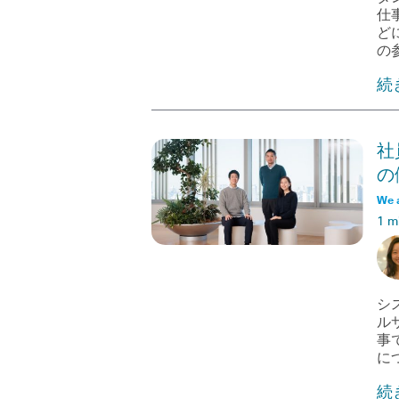
仕
ど
の
続
社
の
We 
1 m
シ
ル
事
に
続