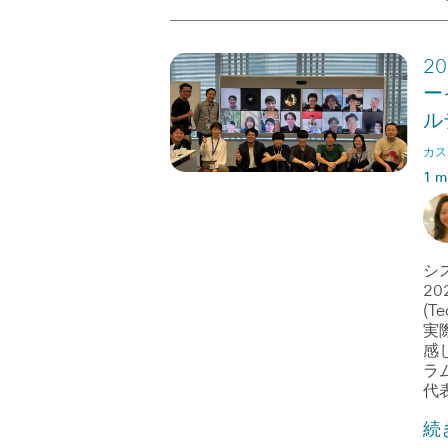
2
ー
ル
カス
1 m
シ
20
(T
実
感
ラ
代
続