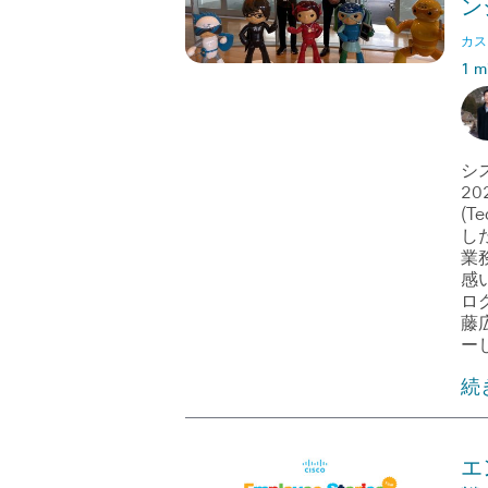
ン
カス
1 m
シ
20
(T
し
業
感
ロ
藤
ー
続
エ