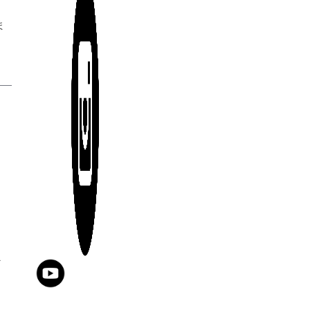
な
ま
ど