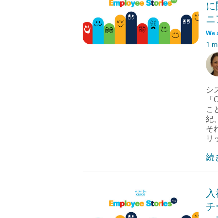
に
ニア
We 
1 m
シ
「C
こ
紀
そ
リ
続
入社
チ