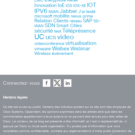
EMC
HANA
EnergyWise
IOT
Innovation
IoE
IOS
IOS-XE
IPV6
Jabber
J’ai testé
IWAN
microsoft
mobilite
nexus
prime
Relation Clients
SAP
réseau
SD-
SDN
Smart Cities
WAN
Téléprésence
sécurité
test
UC
ucs
video
virtualisation
videoconference
Webex
Webinar
vmware
Wireless
événement
Connectez-vous
Mentions légales
Ce site est ouvert au public. Certains des individus postant sur ce site sont des employés de
Cisco Systems. Cependant, les opinions exprimées dans les articles ainsi que dans les
commentaires appartiennent a leurs auteurs et ne peuvent etre tenues pour etre celles de
Cisco. Le contenu de ce blog est présenté a titre informatif, et n’est ni représentatif de, ni
appuyé par Cisco ou toute autre organisation. N’y postez pas d’information que vous
considérez comme confidentielle, contraire aux réglementations d’ordre public (protection de