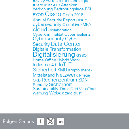
#DeutschlandDigital
#3xDigital
Attacken
#ZeroTrust
ATR
bedrohung
Bedrohungslage
BSI
Cisco
BYOD
Cisco 2018
cisco
Annual Security Report
cybersecurity
CiscoLiveEMEA
cloud
Collaboration
Cyberkriminalität
Cyberresilienz
Cybersecurity
Cyber
Data Center
Security
Digitale Transformation
Digitalisierung
GSSO
Home Office
Hybrid Work
IoT
IT
Industrie 4.0
Sicherheit
KMU
meraki
Krypto
Netzwerk
Mittelstand
Pflege
Rechenzentrum
SDN
QKD
Sicherheit
Security
Sustainability
ThreatGrid
VirusTotal
Webex
Warnung
zero trust
Folgen Sie uns