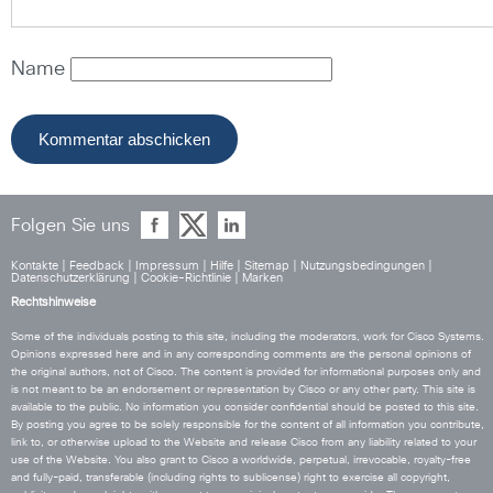
Name
Folgen Sie uns
Kontakte
|
Feedback
|
Impressum
|
Hilfe
|
Sitemap
|
Nutzungsbedingungen
|
Datenschutzerklärung
|
Cookie-Richtlinie
|
Marken
Rechtshinweise
Some of the individuals posting to this site, including the moderators, work for Cisco Systems.
Opinions expressed here and in any corresponding comments are the personal opinions of
the original authors, not of Cisco. The content is provided for informational purposes only and
is not meant to be an endorsement or representation by Cisco or any other party. This site is
available to the public. No information you consider confidential should be posted to this site.
By posting you agree to be solely responsible for the content of all information you contribute,
link to, or otherwise upload to the Website and release Cisco from any liability related to your
use of the Website. You also grant to Cisco a worldwide, perpetual, irrevocable, royalty-free
and fully-paid, transferable (including rights to sublicense) right to exercise all copyright,