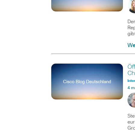
Der
Rep
gib
Wei
Öf
Ch
Inte
4 m
Ste
eur
Gro