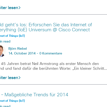
ter lesen
ld geht’s los: Erforschen Sie das Internet of
erything (IoE) Universum @ Cisco Connect
rnet of Things (IoT)
in read
Björn Riebel
14. October 2014 -
0 Kommentare
 45 Jahren betrat Neil Armstrong als erster Mensch den
d und fand dafür die berühmten Worte: „Ein kleiner Schritt
ter lesen
 – Maßgebliche Trends für 2014
rnet of Things (IoT)
in read