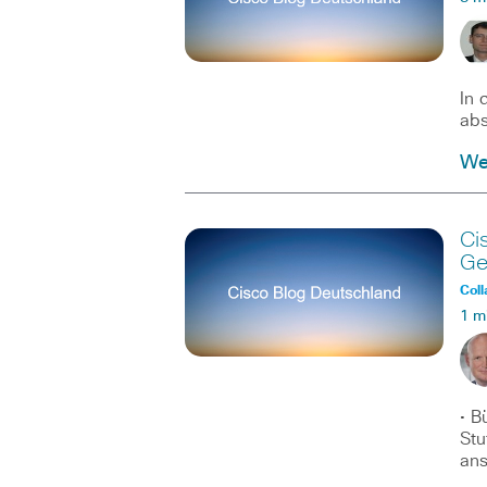
In 
abs
Wei
Ci
Ge
Coll
1 m
• B
Stu
ans