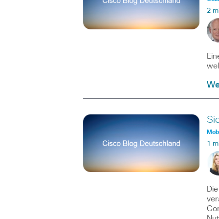
2 m
Ein
wel
Wei
Si
Mobi
1 m
Die
ver
Com
Nu