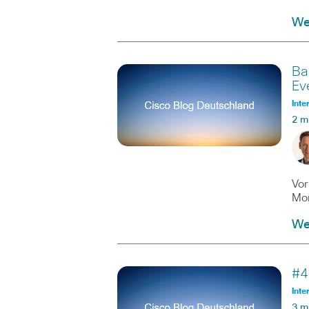
Wei
Ba
Ev
Inte
2 m
Vor
Mon
Wei
#4
Inte
3 m