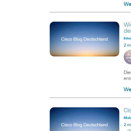
Wei
Wi
de
Inte
2 m
Die
ers
Wei
Ci
Mobi
2 m