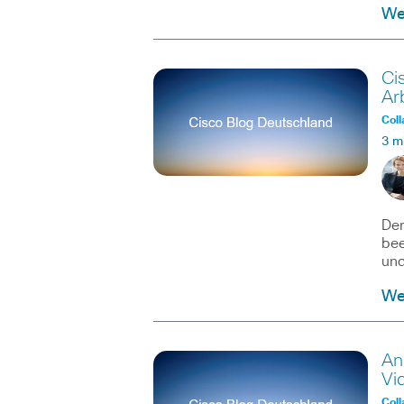
Wei
Ci
Ar
Coll
3 m
Der
bee
und
Wei
An
Vi
Coll