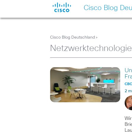
Cisco Blog Deu
Cisco Blog Deutschland
>
Netzwerktechnologie
Un
Fr
CBC 
2 m
Wir
Bri
Lau