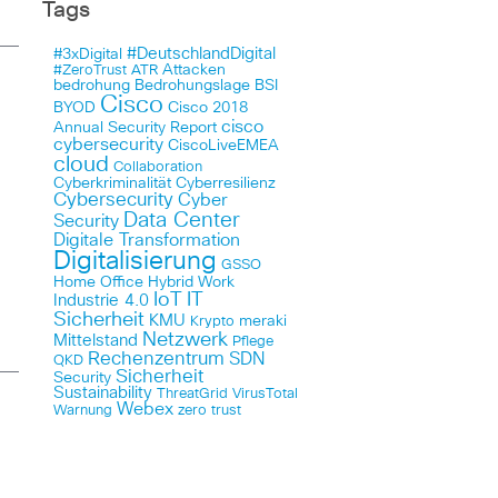
Tags
#DeutschlandDigital
#3xDigital
Attacken
#ZeroTrust
ATR
bedrohung
Bedrohungslage
BSI
Cisco
BYOD
Cisco 2018
cisco
Annual Security Report
cybersecurity
CiscoLiveEMEA
cloud
Collaboration
Cyberkriminalität
Cyberresilienz
Cybersecurity
Cyber
Data Center
Security
Digitale Transformation
Digitalisierung
GSSO
Home Office
Hybrid Work
IoT
IT
Industrie 4.0
Sicherheit
KMU
meraki
Krypto
Netzwerk
Mittelstand
Pflege
Rechenzentrum
SDN
QKD
Sicherheit
Security
Sustainability
ThreatGrid
VirusTotal
Webex
Warnung
zero trust