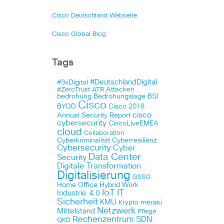
Cisco Deutschland Webseite
Cisco Global Blog
Tags
#DeutschlandDigital
#3xDigital
Attacken
#ZeroTrust
ATR
bedrohung
Bedrohungslage
BSI
Cisco
BYOD
Cisco 2018
cisco
Annual Security Report
cybersecurity
CiscoLiveEMEA
cloud
Collaboration
Cyberkriminalität
Cyberresilienz
Cybersecurity
Cyber
Data Center
Security
Digitale Transformation
Digitalisierung
GSSO
Home Office
Hybrid Work
IoT
IT
Industrie 4.0
Sicherheit
KMU
meraki
Krypto
Netzwerk
Mittelstand
Pflege
Rechenzentrum
SDN
QKD