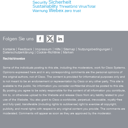
Sicherheit
Security
Sustainability
ThreatGrid
VirusTotal
Webex
Warnung
zero trust
Folgen Sie uns
Kontakte
|
Feedback
|
Impressum
|
Hilfe
|
Sitemap
|
Nutzungsbedingungen
|
Datenschutzerklärung
|
Cookie-Richtlinie
|
Marken
Rechtshinweise
Some of the individuals posting to this site, including the moderators, work for Cisco Systems.
Opinions expressed here and in any corresponding comments are the personal opinions of
the original authors, not of Cisco. The content is provided for informational purposes only and
is not meant to be an endorsement or representation by Cisco or any other party. This site is
available to the public. No information you consider confidential should be posted to this site.
By posting you agree to be solely responsible for the content of all information you contribute,
link to, or otherwise upload to the Website and release Cisco from any liability related to your
use of the Website. You also grant to Cisco a worldwide, perpetual, irrevocable, royalty-free
and fully-paid, transferable (including rights to sublicense) right to exercise all copyright,
publicity, and moral rights with respect to any original content you provide. The comments are
moderated. Comments will appear as soon as they are approved by the moderator.