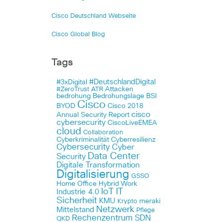
Cisco Deutschland Webseite
Cisco Global Blog
Tags
#DeutschlandDigital
#3xDigital
Attacken
#ZeroTrust
ATR
bedrohung
Bedrohungslage
BSI
Cisco
BYOD
Cisco 2018
cisco
Annual Security Report
cybersecurity
CiscoLiveEMEA
cloud
Collaboration
Cyberkriminalität
Cyberresilienz
Cybersecurity
Cyber
Data Center
Security
Digitale Transformation
Digitalisierung
GSSO
Home Office
Hybrid Work
IoT
IT
Industrie 4.0
Sicherheit
KMU
meraki
Krypto
Netzwerk
Mittelstand
Pflege
Rechenzentrum
SDN
QKD