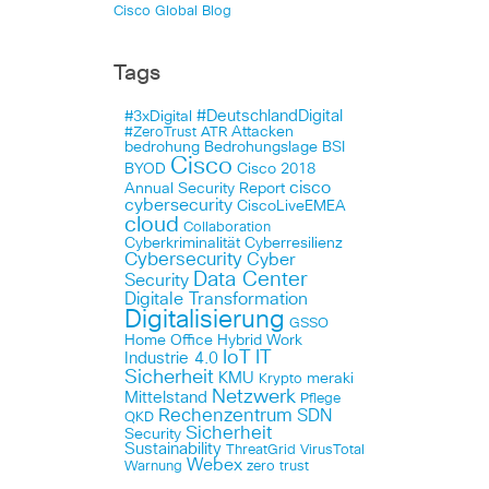
Cisco Global Blog
Tags
#DeutschlandDigital
#3xDigital
Attacken
#ZeroTrust
ATR
bedrohung
Bedrohungslage
BSI
Cisco
BYOD
Cisco 2018
cisco
Annual Security Report
cybersecurity
CiscoLiveEMEA
cloud
Collaboration
Cyberkriminalität
Cyberresilienz
Cybersecurity
Cyber
Data Center
Security
Digitale Transformation
Digitalisierung
GSSO
Home Office
Hybrid Work
IoT
IT
Industrie 4.0
Sicherheit
KMU
meraki
Krypto
Netzwerk
Mittelstand
Pflege
Rechenzentrum
SDN
QKD
Sicherheit
Security
Sustainability
ThreatGrid
VirusTotal
Webex
Warnung
zero trust