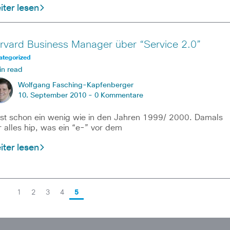
ter lesen
rvard Business Manager über “Service 2.0”
ategorized
in read
Wolfgang Fasching-Kapfenberger
10. September 2010 -
0 Kommentare
ist schon ein wenig wie in den Jahren 1999/ 2000. Damals
 alles hip, was ein “e-” vor dem
ter lesen
1
2
3
4
5