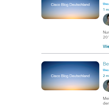
Unc
1 m
Nur
201
Wei
Be
Unc
2 m
Mei
dem