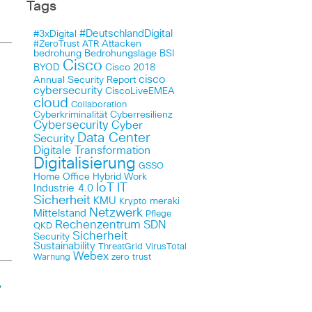
Tags
#DeutschlandDigital
#3xDigital
Attacken
#ZeroTrust
ATR
bedrohung
Bedrohungslage
BSI
Cisco
BYOD
Cisco 2018
cisco
Annual Security Report
cybersecurity
CiscoLiveEMEA
cloud
Collaboration
Cyberkriminalität
Cyberresilienz
Cybersecurity
Cyber
Data Center
Security
Digitale Transformation
Digitalisierung
GSSO
Home Office
Hybrid Work
IoT
IT
Industrie 4.0
Sicherheit
KMU
meraki
Krypto
Netzwerk
Mittelstand
Pflege
Rechenzentrum
SDN
QKD
Sicherheit
Security
Sustainability
ThreatGrid
VirusTotal
Webex
Warnung
zero trust
”