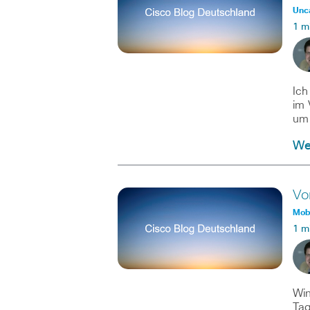
Unc
1 m
Ich
im 
um
Wei
Vo
Mobi
1 m
Win
Tag