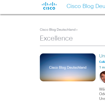
Cisco Blog Deu
Cisco Blog Deutschland
>
Excellence
Un
Coll
1 m
Wär
Ode
Un