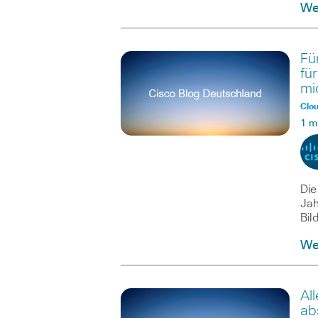
Wei
Fü
fü
mi
Clo
1 m
Die
Jah
Bil
Wei
Al
ab