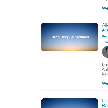
Wei
Al
er
Unc
1 m
Dri
Anf
Rep
Wei
Ci
Bu