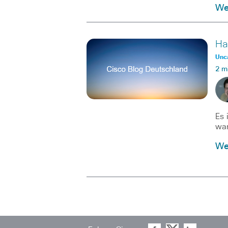
Wei
Ha
Unc
2 m
Es 
war
Wei