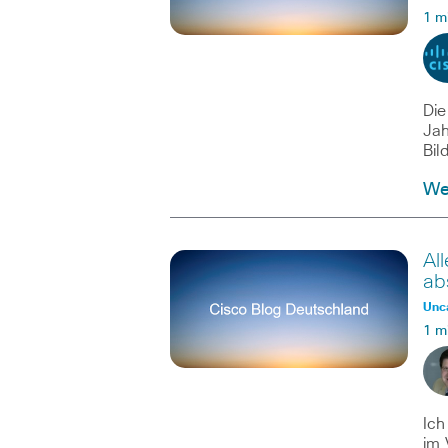
1 m
Die
Jah
Bil
Wei
Al
ab
Unc
1 m
Ich
im 