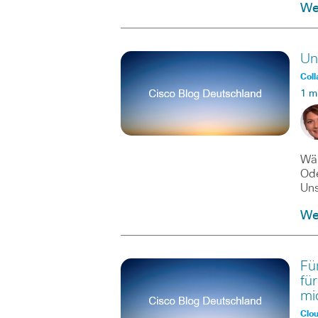
Wei
Un
Coll
1 m
Wär
Ode
Un
Wei
Fü
fü
mi
Clo