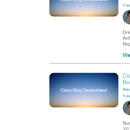
1 m
Dri
Anf
Rep
Wei
Ci
Bu
Unc
1 m
Nur
201