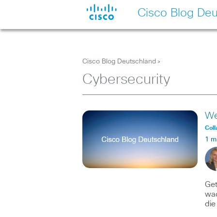
Cisco Blog Deu
Cisco Blog Deutschland
>
Cybersecurity
We
Coll
1 m
Get
wac
di