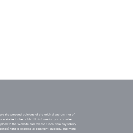
e the personal opinions of the original authors, not of
s available to the public. No information you consider
upload to the Website and release Cisco from any liability
ense) right to exercise all copyright, publicity, and moral