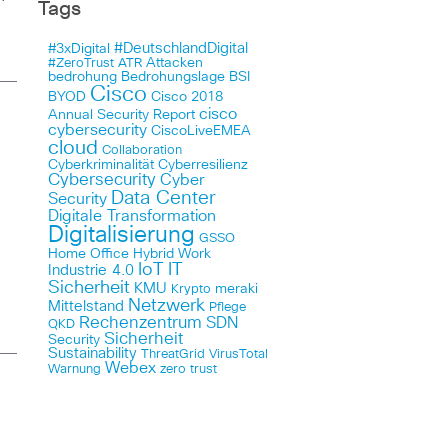
Tags
#DeutschlandDigital
#3xDigital
Attacken
#ZeroTrust
ATR
bedrohung
Bedrohungslage
BSI
Cisco
BYOD
Cisco 2018
cisco
Annual Security Report
cybersecurity
CiscoLiveEMEA
cloud
Collaboration
Cyberkriminalität
Cyberresilienz
Cybersecurity
Cyber
Data Center
Security
Digitale Transformation
Digitalisierung
GSSO
Home Office
Hybrid Work
IoT
IT
Industrie 4.0
Sicherheit
KMU
meraki
Krypto
Netzwerk
Mittelstand
Pflege
Rechenzentrum
SDN
QKD
Sicherheit
Security
Sustainability
ThreatGrid
VirusTotal
Webex
Warnung
zero trust