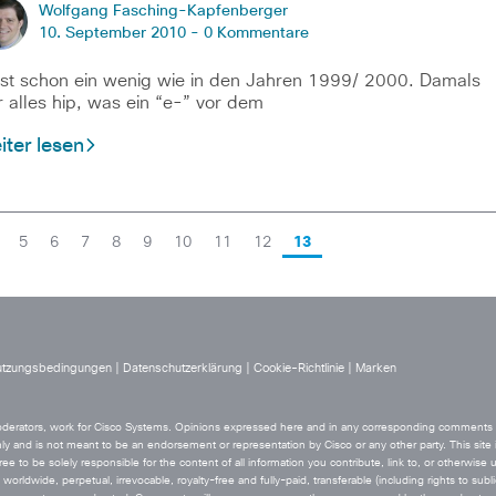
Wolfgang Fasching-Kapfenberger
10. September 2010 -
0 Kommentare
ist schon ein wenig wie in den Jahren 1999/ 2000. Damals
 alles hip, was ein “e-” vor dem
ter lesen
5
6
7
8
9
10
11
12
13
tzungsbedingungen
|
Datenschutzerklärung
|
Cookie-Richtlinie
|
Marken
 moderators, work for Cisco Systems. Opinions expressed here and in any corresponding comments ar
ly and is not meant to be an endorsement or representation by Cisco or any other party. This site i
ee to be solely responsible for the content of all information you contribute, link to, or otherwise 
orldwide, perpetual, irrevocable, royalty-free and fully-paid, transferable (including rights to sublic