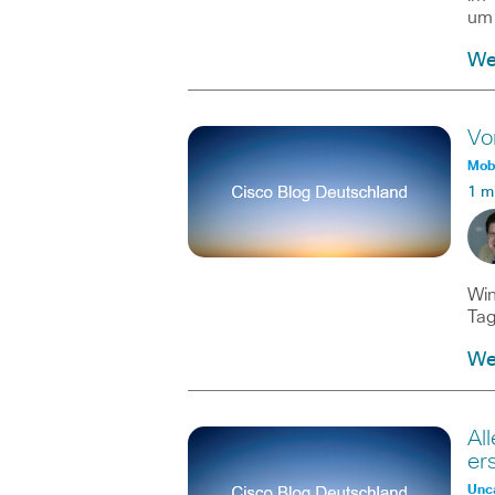
um
Wei
Vo
Mobi
1 m
Win
Tag
Wei
Al
er
Unc