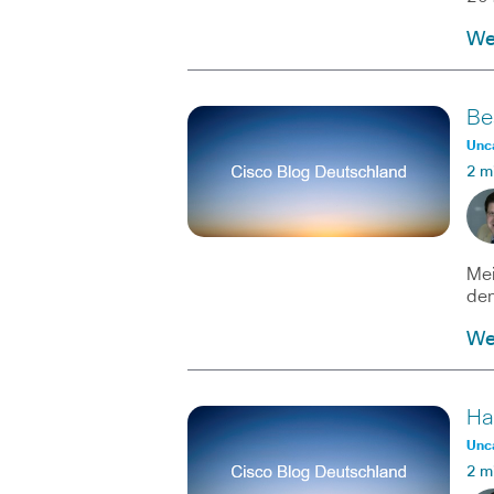
Wei
Be
Unc
2 m
Mei
dem
Wei
Ha
Unc
2 m