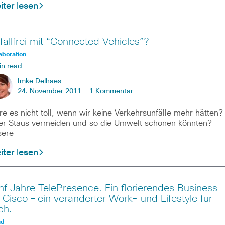
ter lesen
fallfrei mit “Connected Vehicles”?
aboration
in read
Imke Delhaes
24. November 2011 -
1 Kommentar
e es nicht toll, wenn wir keine Verkehrsunfälle mehr hätten?
r Staus vermeiden und so die Umwelt schonen könnten?
sere
ter lesen
nf Jahre TelePresence. Ein florierendes Business
r Cisco – ein veränderter Work- und Lifestyle für
ch.
ud