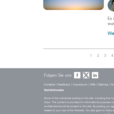
Es 
war
Wei
1
2
3
4
Folgen Sie uns
Kontakte
|
Feedback
|
Impressum
|
Hilfe
|
Sitemap
|
Nu
Rechtshinweise
Some of the individuals posting to this site, including the
Cisco. The content is provided for informational purposes on
confidential should be posted to this site. By posting you agr
related to your use of the Website. You also grant to Cisco a w