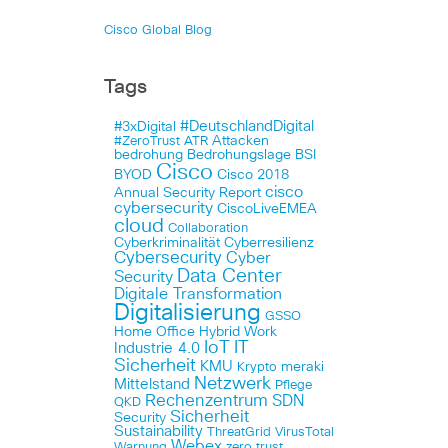
Cisco Global Blog
Tags
#DeutschlandDigital
#3xDigital
Attacken
#ZeroTrust
ATR
bedrohung
Bedrohungslage
BSI
Cisco
BYOD
Cisco 2018
cisco
Annual Security Report
cybersecurity
CiscoLiveEMEA
cloud
Collaboration
Cyberkriminalität
Cyberresilienz
Cybersecurity
Cyber
Data Center
Security
Digitale Transformation
Digitalisierung
GSSO
Home Office
Hybrid Work
IoT
IT
Industrie 4.0
Sicherheit
KMU
meraki
Krypto
Netzwerk
Mittelstand
Pflege
Rechenzentrum
SDN
QKD
Sicherheit
Security
Sustainability
ThreatGrid
VirusTotal
Webex
Warnung
zero trust