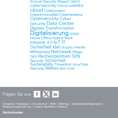
cisco
Annual Security Report
cybersecurity
CiscoLiveEMEA
cloud
Collaboration
Cyberkriminalität
Cyberresilienz
Cybersecurity
Cyber
Data Center
Security
Digitale Transformation
Digitalisierung
GSSO
Home Office
Hybrid Work
IoT
IT
Industrie 4.0
Sicherheit
KMU
meraki
Krypto
Netzwerk
Mittelstand
Pflege
Rechenzentrum
SDN
QKD
Sicherheit
Security
Sustainability
ThreatGrid
VirusTotal
Webex
Warnung
zero trust
Folgen Sie uns
Kontakte
|
Feedback
|
Impressum
|
Hilfe
|
Sitemap
|
Nutzungsbedingungen
|
Datenschutzerklärung
|
Cookie-Richtlinie
|
Marken
Rechtshinweise