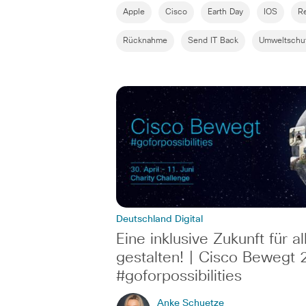
Apple
Cisco
Earth Day
IOS
R
Rücknahme
Send IT Back
Umweltschu
Deutschland Digital
Eine inklusive Zukunft für al
gestalten! | Cisco Bewegt
#goforpossibilities
Anke Schuetze