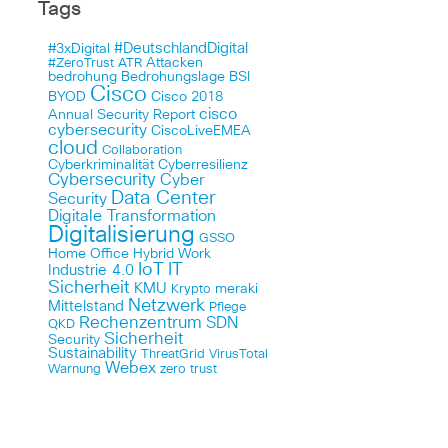
Tags
#DeutschlandDigital
#3xDigital
Attacken
#ZeroTrust
ATR
bedrohung
Bedrohungslage
BSI
Cisco
BYOD
Cisco 2018
cisco
Annual Security Report
cybersecurity
CiscoLiveEMEA
cloud
Collaboration
Cyberkriminalität
Cyberresilienz
Cybersecurity
Cyber
Data Center
Security
Digitale Transformation
Digitalisierung
GSSO
Home Office
Hybrid Work
IoT
IT
Industrie 4.0
Sicherheit
KMU
meraki
Krypto
Netzwerk
Mittelstand
Pflege
Rechenzentrum
SDN
QKD
Sicherheit
Security
Sustainability
ThreatGrid
VirusTotal
Webex
Warnung
zero trust