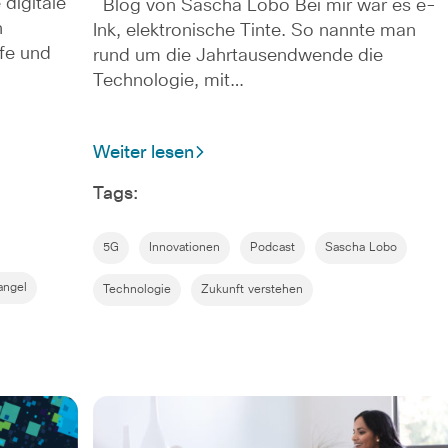
 digitale
Blog von Sascha Lobo Bei mir war es e-
n
Ink, elektronische Tinte. So nannte man
lfe und
rund um die Jahrtausendwende die
Technologie, mit…
Weiter lesen
Tags:
5G
Innovationen
Podcast
Sascha Lobo
angel
Technologie
Zukunft verstehen