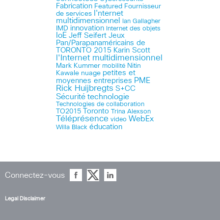
Fabrication
Featured
Fournisseur
I'nternet
de services
multidimensionnel
Ian Gallagher
innovation
IMD
Internet des objets
IoE
Jeff Seifert
Jeux
Pan/Parapanaméricains de
TORONTO 2015
Karin Scott
l'Internet multidimensionnel
Mark Kummer
mobilité
Nitin
petites et
Kawale
nuage
PME
moyennes entreprises
Rick Huijbregts
S+CC
technologie
Sécurité
Technologies de collaboration
Toronto
TO2015
Trina Alexson
Téléprésence
WebEx
video
éducation
Willa Black
Connectez-vous
Legal Disclaimer