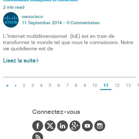
Communautés intelligentes et connectées
2 min read
vwoocisco
11 September 2014 -
0 Commentaires
L’Internet multidimensionnel (IoE) est en train de
transformer le monde tel que nous le connaissons. Notre
vie quotidienne est de
Lisez la suite
«
‹
2
3
4
5
6
7
8
9
10
11
12
13
Connectez-vous