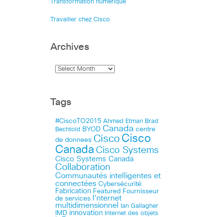
Transformation numérique
Travailler chez Cisco
Archives
Tags
#CiscoTO2015
Ahmed Etman
Brad
Canada
BYOD
centre
Bechtold
Cisco
Cisco
de donnees
Canada
Cisco Systems
Cisco Systems Canada
Collaboration
Communautés intelligentes et
connectées
Cybersécurité
Fabrication
Featured
Fournisseur
I'nternet
de services
multidimensionnel
Ian Gallagher
innovation
IMD
Internet des objets