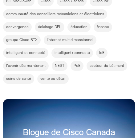
Bill MacGowan
Cisco
Cisco Canada
Cisco IoE
communauté des conseillers mécaniciens et électriciens
convergence
éclairage DEL
éducation
finance
groupe Cisco BTX
I'nternet multidimensionnel
intelligent et connecté
intelligent+connecté
IoE
l'avenir dès maintenant
NEST
PoE
secteur du bâtiment
soins de santé
vente au détail