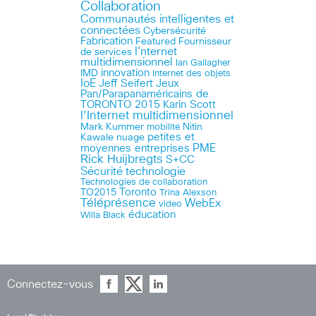
Collaboration
Communautés intelligentes et
connectées
Cybersécurité
Fabrication
Featured
Fournisseur
I'nternet
de services
multidimensionnel
Ian Gallagher
innovation
IMD
Internet des objets
IoE
Jeff Seifert
Jeux
Pan/Parapanaméricains de
TORONTO 2015
Karin Scott
l'Internet multidimensionnel
Mark Kummer
mobilité
Nitin
petites et
Kawale
nuage
PME
moyennes entreprises
Rick Huijbregts
S+CC
technologie
Sécurité
Technologies de collaboration
Toronto
TO2015
Trina Alexson
Téléprésence
WebEx
video
éducation
Willa Black
Connectez-vous