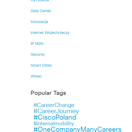
Cyfryzacja
Data Center
Innowacje
Internet Wszechrzeczy
IP NGN
Security
Smart Cities
Wideo
Popular Tags
#CareerChange
#CareerJourney
#CiscoPoland
#internalmobility
#OneCompanyManyCareers