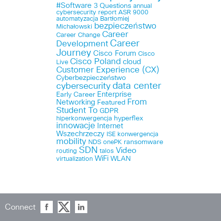
#Software
3 Questions
annual
cybersecurity report
ASR 9000
automatyzacja
Bartłomiej
bezpieczeństwo
Michałowski
Career
Career Change
Career
Development
Journey
Cisco Forum
Cisco
Cisco Poland
cloud
Live
Customer Experience (CX)
Cyberbezpieczeństwo
data center
cybersecurity
Enterprise
Early Career
From
Networking
Featured
Student To
GDPR
hyperflex
hiperkonwergencja
innowacje
Internet
Wszechrzeczy
ISE
konwergencja
mobility
ransomware
NDS
onePK
SDN
Video
routing
talos
WiFi
WLAN
virtualization
Connect