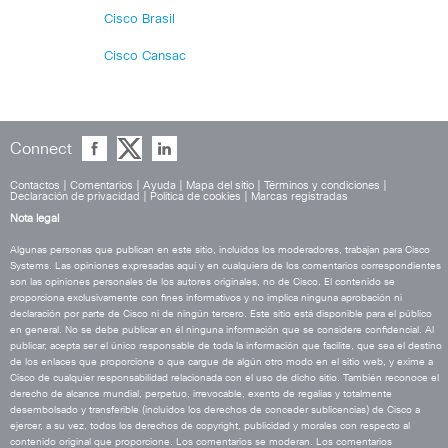
Cisco Brasil
Cisco Cansac
Connect
Contactos
|
Comentarios
|
Ayuda
|
Mapa del sitio
|
Términos y condiciones
|
Declaración de privacidad
|
Política de cookies
|
Marcas registradas
Nota legal
Algunas personas que publican en este sitio, incluidos los moderadores, trabajan para Cisco
Systems. Las opiniones expresadas aquí y en cualquiera de los comentarios correspondientes
son las opiniones personales de los autores originales, no de Cisco. El contenido se
proporciona exclusivamente con fines informativos y no implica ninguna aprobación ni
declaración por parte de Cisco ni de ningún tercero. Este sitio está disponible para el público
en general. No se debe publicar en él ninguna información que se considere confidencial. Al
publicar, acepta ser el único responsable de toda la información que facilite, que sea el destino
de los enlaces que proporcione o que cargue de algún otro modo en el sitio web, y exime a
Cisco de cualquier responsabilidad relacionada con el uso de dicho sitio. También reconoce el
derecho de alcance mundial, perpetuo, irrevocable, exento de regalías y totalmente
desembolsado y transferible (incluidos los derechos de conceder sublicencias) de Cisco a
ejercer, a su vez, todos los derechos de copyright, publicidad y morales con respecto al
contenido original que proporcione. Los comentarios se moderan. Los comentarios