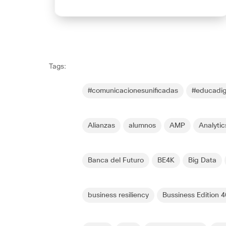
Tags:
#comunicacionesunificadas
#educadig
Alianzas
alumnos
AMP
Analytic
Banca del Futuro
BE4K
Big Data
business resiliency
Bussiness Edition 