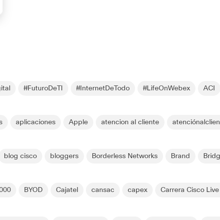
ital
#FuturoDeTI
#InternetDeTodo
#LifeOnWebex
ACI
s
aplicaciones
Apple
atencion al cliente
atenciónalclie
blog cisco
bloggers
Borderless Networks
Brand
Brid
4000
BYOD
Cajatel
cansac
capex
Carrera Cisco Live