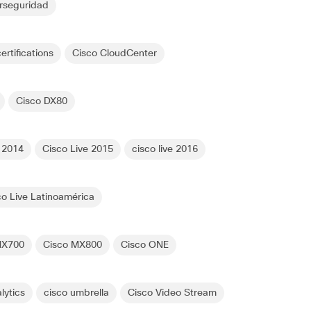
rseguridad
ertifications
Cisco CloudCenter
Cisco DX80
e 2014
Cisco Live 2015
cisco live 2016
co Live Latinoamérica
MX700
Cisco MX800
Cisco ONE
lytics
cisco umbrella
Cisco Video Stream