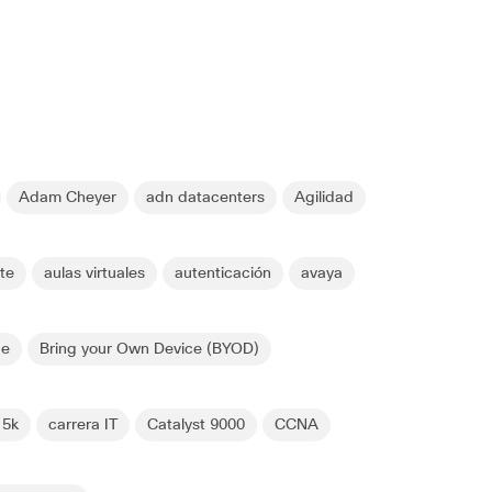
Adam Cheyer
adn datacenters
Agilidad
nte
aulas virtuales
autenticación
avaya
ge
Bring your Own Device (BYOD)
 5k
carrera IT
Catalyst 9000
CCNA