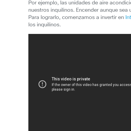
Por ejemplo, las unidades de aire acondic
nuestros inquilinos. Encender aunque sea
Para lograrlo, comenzamos a invertir en
In
los inquilinos.