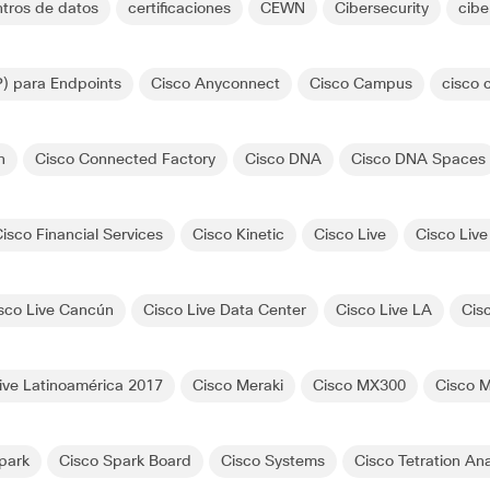
ntros de datos
certificaciones
CEWN
Cibersecurity
cibe
) para Endpoints
Cisco Anyconnect
Cisco Campus
cisco c
n
Cisco Connected Factory
Cisco DNA
Cisco DNA Spaces
isco Financial Services
Cisco Kinetic
Cisco Live
Cisco Liv
sco Live Cancún
Cisco Live Data Center
Cisco Live LA
Cis
ive Latinoamérica 2017
Cisco Meraki
Cisco MX300
Cisco 
park
Cisco Spark Board
Cisco Systems
Cisco Tetration Ana