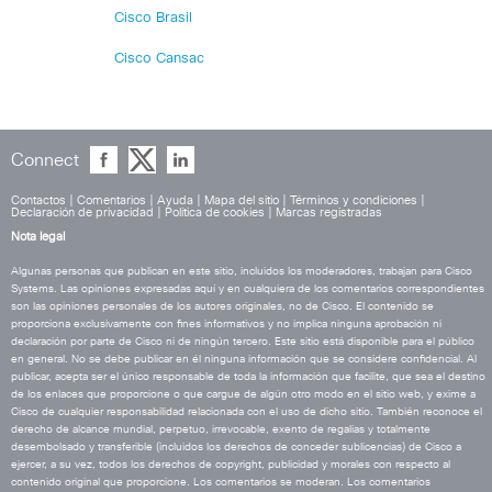
Cisco Brasil
Cisco Cansac
Connect
Contactos
|
Comentarios
|
Ayuda
|
Mapa del sitio
|
Términos y condiciones
|
Declaración de privacidad
|
Política de cookies
|
Marcas registradas
Nota legal
Algunas personas que publican en este sitio, incluidos los moderadores, trabajan para Cisco
Systems. Las opiniones expresadas aquí y en cualquiera de los comentarios correspondientes
son las opiniones personales de los autores originales, no de Cisco. El contenido se
proporciona exclusivamente con fines informativos y no implica ninguna aprobación ni
declaración por parte de Cisco ni de ningún tercero. Este sitio está disponible para el público
en general. No se debe publicar en él ninguna información que se considere confidencial. Al
publicar, acepta ser el único responsable de toda la información que facilite, que sea el destino
de los enlaces que proporcione o que cargue de algún otro modo en el sitio web, y exime a
Cisco de cualquier responsabilidad relacionada con el uso de dicho sitio. También reconoce el
derecho de alcance mundial, perpetuo, irrevocable, exento de regalías y totalmente
desembolsado y transferible (incluidos los derechos de conceder sublicencias) de Cisco a
ejercer, a su vez, todos los derechos de copyright, publicidad y morales con respecto al
contenido original que proporcione. Los comentarios se moderan. Los comentarios