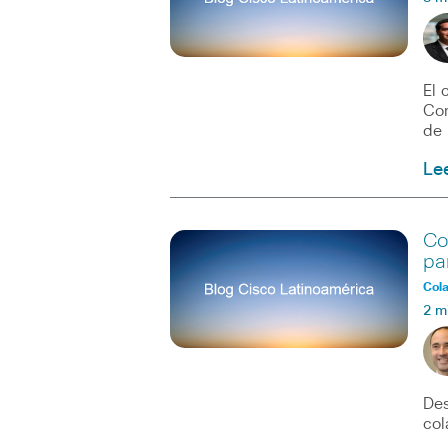
El 
Com
de 
Le
Co
pa
Col
2 m
Des
col