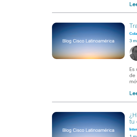
Le
Tr
Col
3 m
Es 
de 
móv
Le
¿H
tu
Inte
1 m