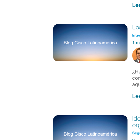
Le
Lo
Inte
1 m
¿Ha
con
aqu
Le
Id
or
Seg