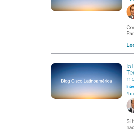
Con
Par
Le
Io
Te
mo
Inte
4 m
Si 
nac