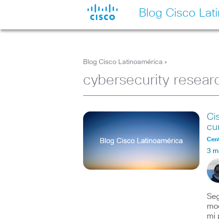
Blog Cisco Lat
Blog Cisco Latinoamérica
>
cybersecurity resear
Ci
cu
Cent
3 m
Seg
mod
mi 