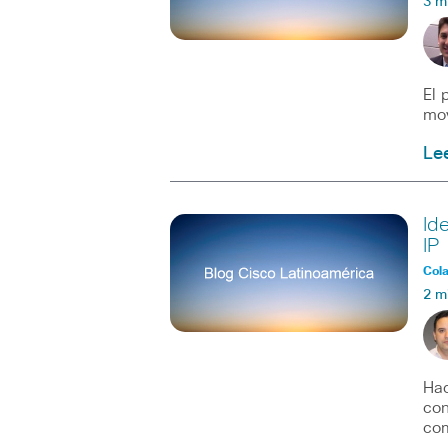
3 m
El 
mov
Le
Id
IP
Col
2 m
Hac
con
com