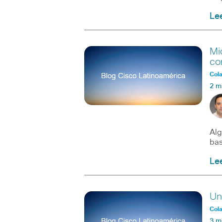
Le
Mi
co
Col
2 m
Alg
bas
Le
Un
Col
3 m