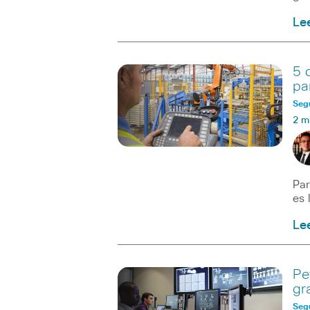
Le
5 
pa
Seg
2 m
Par
es 
Le
Pe
gr
Seg