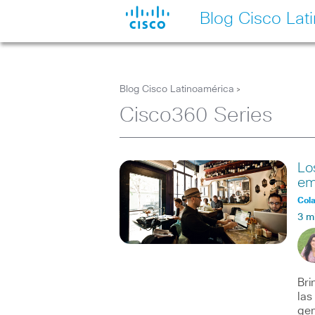
Blog Cisco Lat
Blog Cisco Latinoamérica
>
Cisco360 Series
Lo
em
Col
3 m
Bri
las
gen