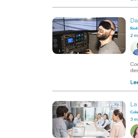
Da
Red
2 m
Con
des
Le
La
Col
3 m