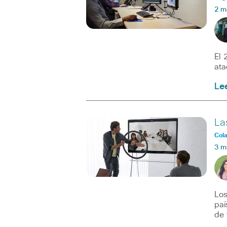
2 m
El 
ata
Le
La
Col
3 m
Los
paí
de 