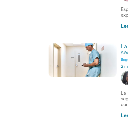
Esp
exp
Le
La
se
Seg
2 m
La 
seg
con
Le