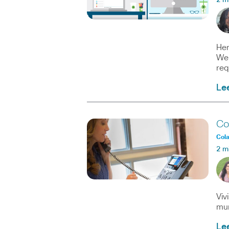
2 m
Her
Web
req
Le
Co
Col
2 m
Viv
mun
Le