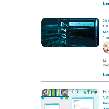
Le
Se
me
Seg
1 m
En 
evo
Le
He
ca
Col